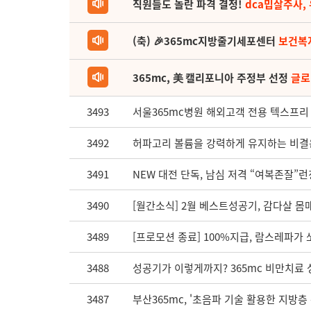
직원들도 놀란 파격 결정!
dca밉살주사,
(축) 🎉365mc지방줄기세포센터
보건복
365mc, 美 캘리포니아 주정부 선정
글로
3493
서울365mc병원 해외고객 전용 텍스프리 
3492
허파고리 볼륨을 강력하게 유지하는 비결은
3491
NEW 대전 단독, 남심 저격 “여복존잘”런
3490
[월간소식] 2월 베스트성공기, 감다살 몸매
3489
[프로모션 종료] 100%지급, 람스레파가 
3488
성공기가 이렇게까지? 365mc 비만치료 성공
3487
부산365mc, '초음파 기술 활용한 지방층