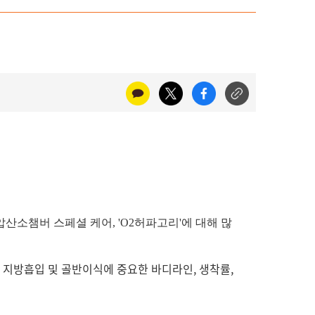
산소챔버 스페셜 케어, 'O2허파고리'에 대해 많
,
지방흡입 및 골반이식에 중요한 바디라인, 생착률,