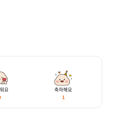
워요
축하해요
0
1