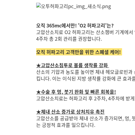
오직 365mc에서만! 'O2 허파고리'는?
고압산소치료 O2 허파고리는 산소챔버 기계에서 약
4주차 총 2회 관리를 권장합니다.
오직 허파고리 고객만을 위한 스폐셜 케어!
★
고압산소침투로 볼륨 생착률 강화
산소의 기압과 농도를 높이면 체내 헤모글로빈과 
킵니다. 이는 이식된 지방 생착률 강화에 큰 효과
★
수술 후 멍, 붓기 완화 및 빠른 회복을!
고압산소치료는 허파고리 후 2주차, 4주차에 받게 
★
체내 산소 증가로 상처치유 촉진
고압산소를 공급받아 체내 산소가 증가되면, 멍, 
는 긍정적 효과를 일으킵니다.