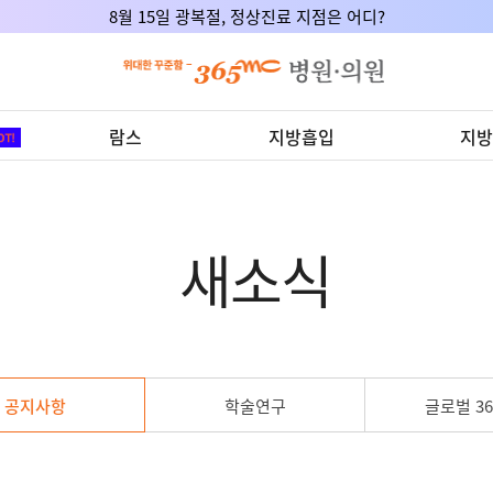
8월 15일 광복절, 정상진료 지점은 어디?
람스
지방흡입
지방
새소식
공지사항
학술연구
글로벌 36