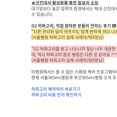
★
신진대사 활성화를 통한 칼로리 소모
대기압보다 높은 압력의 환경에서는 체내 신진대사가
수 있습니다.
O2 허파고리, 직접 받아본 분들이 전하는 후기
💌
"다른 관리와 달리 아프지도 않게 편하게 쉬다 나오
(서울병원 허파고리 실제 사례자/박X정님)
"O2 허파고리를 받고 나오니까 일단 너무 개운한
데, 역시 허파고리 원조 병원은 다른 것 같아요 ^^
(서울병원 허파고리 실제 사례자/장X영님)
타병원에서는 볼 수 없는 스페셜 케어 프로그램이
현재 서울365mc병원과 부산365mc병원 오직 
허파고리 예약하러 바로가기
허파고리 비용 먼저 확인하기