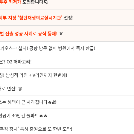
 우주 최저가
도전합니다🪐
지부 지정 '첨단재생의료실시기관'
선정!
벌 진출 성공 사례로 공식 등재!
🏅
키오스크 설치! 공항 방문 없이 병원에서 즉시 환급!
? O2 허파고리!
칭! 남성적 라인 + V라인까지 한번에!
로 변신! 🧚
쏘는 혜택이 곧 사라집니다🔥🎁
기 40만건 돌파!! 🔥🔥
 측정 장치' 특허 출원으로 또 한번 도약!