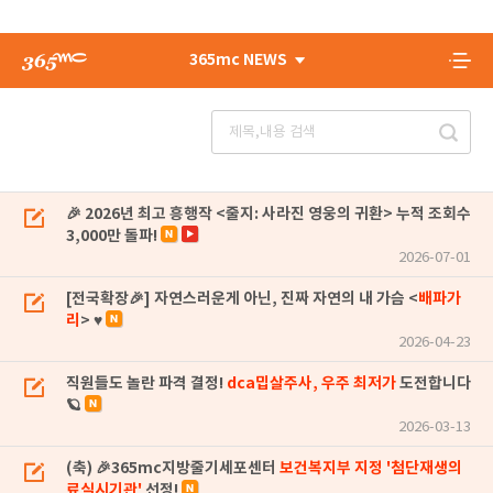
365mc NEWS
🎉 2026년 최고 흥행작 <줄지: 사라진 영웅의 귀환> 누적 조회수
3,000만 돌파!
2026-07-01
[전국확장🎉] 자연스러운게 아닌, 진짜 자연의 내 가슴 <
배파가
리
> ♥
2026-04-23
직원들도 놀란 파격 결정!
dca밉살주사, 우주 최저가
도전합니다
🪐
2026-03-13
(축) 🎉365mc지방줄기세포센터
보건복지부 지정 '첨단재생의
료실시기관'
선정!