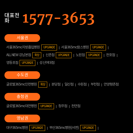
대표전
화
서울365mc지방흡입병원
서울365mc람스병원
UPGRADE
UPGRADE
ALL NEW 강남본점
신촌점
노원점
천호점
확장
UPGRADE
UPGRADE
영등포점
성신여대점
UPGRADE
글로벌365mc인천병원
분당점
일산점
수원점
부천점
안양평촌점
확장
글로벌365mc대전병원
청주점
천안점
UPGRADE
대구365mc병원
부산365mc병원(서면)
UPGRADE
UPGRADE