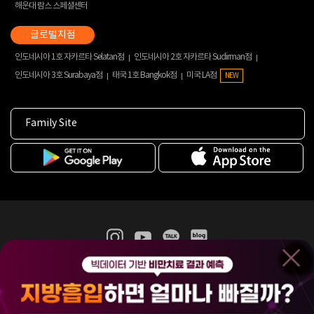
해운대 람스 스페셜센터
인도네시아 1호 자카르타 Selatan점
인도네시아 2호 자카르타 Sudirman점
인도네시아 3호 Surabaya점
태국 1호 Bangkok점
미국 LA점
NEW
Family Site
365mc 병·의원 이용약관
홈페이지 이용약관
개인정보처리방침
비급여진료수가
증명서발급
인재채용
(주)365mcㅣ서울특별시 서초구 서초대로52길 7, 3~4층(서초동, 제일빌딩)