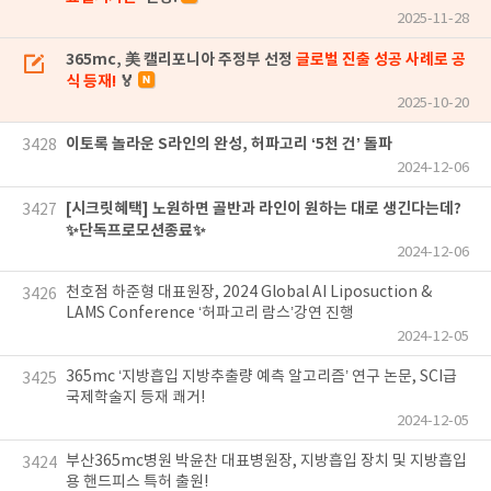
2025-11-28
365mc, 美 캘리포니아 주정부 선정
글로벌 진출 성공 사례로 공
식 등재!
🏅
2025-10-20
이토록 놀라운 S라인의 완성, 허파고리 ‘5천 건’ 돌파
3428
2024-12-06
[시크릿혜택] 노원하면 골반과 라인이 원하는 대로 생긴다는데?
3427
✨단독프로모션종료✨
2024-12-06
천호점 하준형 대표원장, 2024 Global AI Liposuction &
3426
LAMS Conference ‘허파고리 람스’강연 진행
2024-12-05
365mc ‘지방흡입 지방추출량 예측 알고리즘’ 연구 논문, SCI급
3425
국제학술지 등재 쾌거!
2024-12-05
부산365mc병원 박윤찬 대표병원장, 지방흡입 장치 및 지방흡입
3424
용 핸드피스 특허 출원!