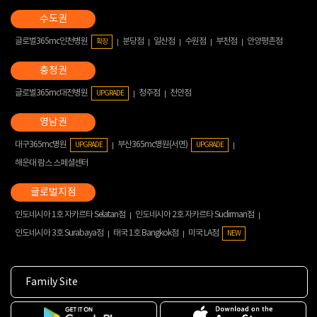
글로벌365mc인천병원
분당점
일산점
수원점
부천점
안양평촌점
확장
글로벌365mc대전병원
청주점
천안점
UPGRADE
대구365mc병원
부산365mc병원(서면)
UPGRADE
UPGRADE
해운대 람스 스페셜센터
인도네시아 1호 자카르타 Selatan점
인도네시아 2호 자카르타 Sudirman점
인도네시아 3호 Surabaya점
태국 1호 Bangkok점
미국 LA점
NEW
Family Site