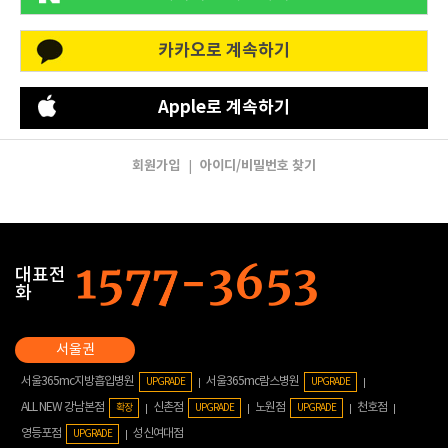
카카오로 계속하기
Apple로 계속하기
회원가입
아이디/비밀번호 찾기
|
대표전
화
서울365mc지방흡입병원
서울365mc람스병원
UPGRADE
UPGRADE
ALL NEW 강남본점
신촌점
노원점
천호점
확장
UPGRADE
UPGRADE
영등포점
성신여대점
UPGRADE