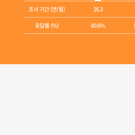
조사 기간 (연/월)
26.3
응답률 (%)
60.6%