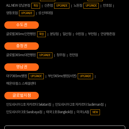
ALL NEW 강남본점
신촌점
노원점
천호점
확장
UPGRADE
UPGRADE
영등포점
성신여대점
UPGRADE
글로벌365mc인천병원
분당점
일산점
수원점
부천점
안양평촌점
확장
글로벌365mc대전병원
청주점
천안점
UPGRADE
대구365mc병원
부산365mc병원(서면)
UPGRADE
UPGRADE
해운대 람스 스페셜센터
인도네시아 1호 자카르타 Selatan점
인도네시아 2호 자카르타 Sudirman점
인도네시아 3호 Surabaya점
태국 1호 Bangkok점
미국 LA점
NEW