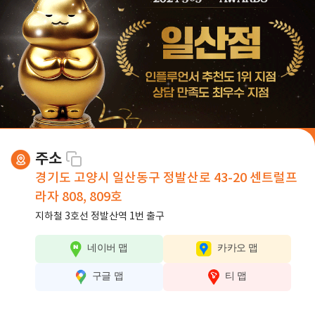
람스로 쏙- 빼세요 !
2024 365mc 인플루언서 추천도 1위 지점
2024 365mc 상담 만족도 최우수 지점
1:1 진료 통한 맞춤 다이어트,비만치료 설계
* 365mc 전국 네트워크 지점 내 순위
주소
경기도 고양시 일산동구 정발산로 43-20 센트럴프
라자 808, 809호
지하철 3호선 정발산역 1번 출구
네이버 맵
카카오 맵
구글 맵
티 맵