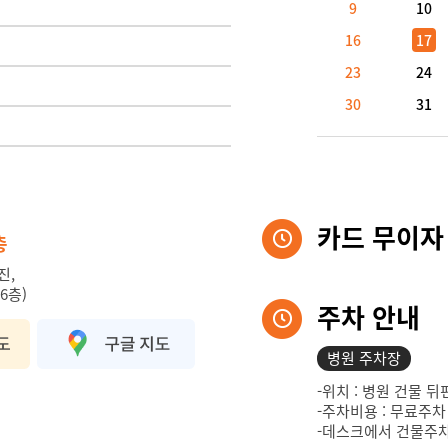
9
10
16
17
23
24
30
31
카드 무이자
층
진,
6층)
주차 안내
병원 주차장
-위치 : 병원 건물 뒤
-주차비용 : 무료주차
-데스크에서 건물주