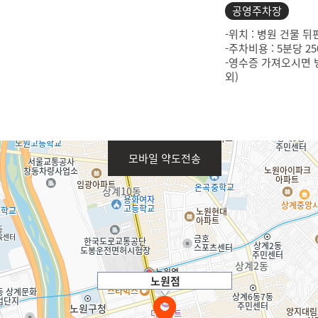
공영주차장
-위치 : 병원 건물
-주차비용 : 5분당 2
-영수증 가져오시면 병
외)
모바일 약도전송
노원점