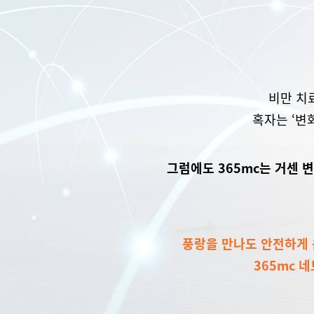
비만 치
혹자는 ‘변
그럼에도 365mc는 거센 
풍랑을 만나도 안전하게 
365mc 