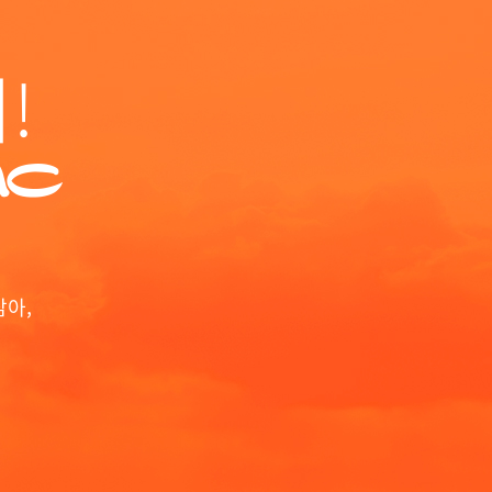
!
삼아,