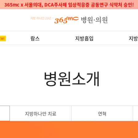
🎉365mc지방줄기세포센터 보건복지부 지정 '첨단재생의료실시기관' 선정
람스
지방흡입
지방
병원소개
지방하나만 치료
연혁