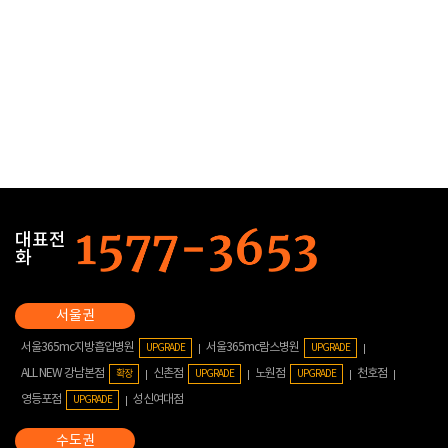
대표전
화
서울365mc지방흡입병원
서울365mc람스병원
UPGRADE
UPGRADE
ALL NEW 강남본점
신촌점
노원점
천호점
확장
UPGRADE
UPGRADE
영등포점
성신여대점
UPGRADE