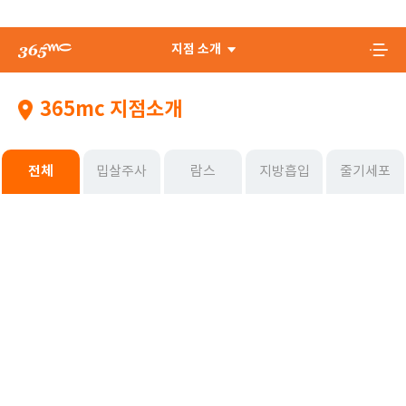
지점 소개
365mc 지점소개
전체
밉살주사
람스
지방흡입
줄기세포