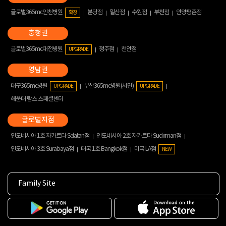
글로벌365mc인천병원
분당점
일산점
수원점
부천점
안양평촌점
확장
글로벌365mc대전병원
청주점
천안점
UPGRADE
대구365mc병원
부산365mc병원(서면)
UPGRADE
UPGRADE
해운대 람스 스페셜센터
인도네시아 1호 자카르타 Selatan점
인도네시아 2호 자카르타 Sudirman점
인도네시아 3호 Surabaya점
태국 1호 Bangkok점
미국 LA점
NEW
Family Site