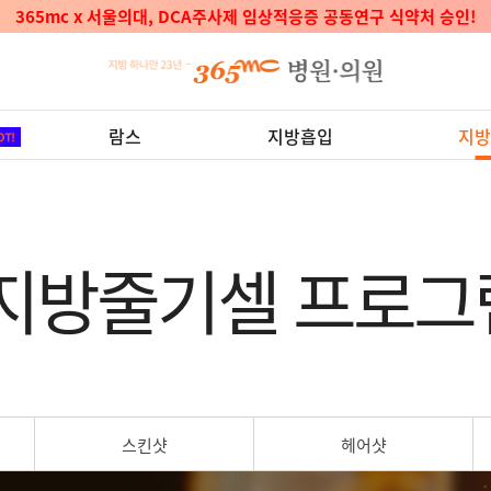
🎉365mc지방줄기세포센터 보건복지부 지정 '첨단재생의료실시기관' 선정
람스
지방흡입
지방
지방줄기셀 프로그
스킨샷
헤어샷