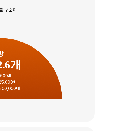
포를 꾸준히
방
2.6개
500배
5,000배
500,000배