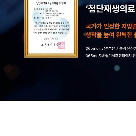
‘첨단재생의료
국가가 인정한 지방
생착을 높여 완벽한 
365mc강남본점은 기술력 안전성
365mc지방줄기세포센터에서 진