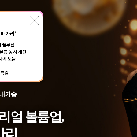
배파가리’
된 솔루션
볼륨 동시 개선
지에 도움
 촉감
 내가슴
리얼 볼륨업,
가리