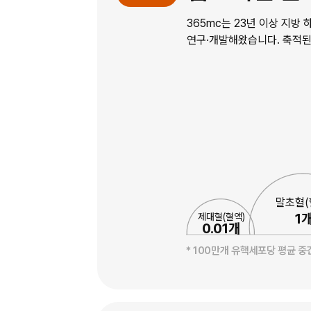
365mc는 23년 이상 지방
연구·개발해왔습니다. 축적된
말초혈(
1
제대혈(혈액)
0.01개
* 100만개 유핵세포당 평균 