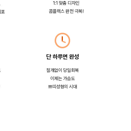
1:1 맞춤 디자인
로
콤플렉스 완전 극복!
세포
단 하루면 완성
로
절개없이 당일회복
이제는 가슴도
!
쁘띠성형의 시대