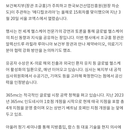
보건복지부(장관 조규홍)가 주최하고 한국보건산업진흥원(원장 차순
도)이 주관하는 '메디컬코리아'는 올해로 15회차를 맞이했으며 지난 3
월 20일 서울 코엑스에서 열렸습니다.
행사는 전 세계 헬스케어 전문가의 강연과 토론을 통해 글로벌 헬스케어
의 최신 동향과 지식을 공유하는 장입니다. 이번 행사에서 조규홍 장관은
알렉산드루 라필라 루마니아 보건부 장관과 만나 제약바이오, 의료기기
분야 협력 강화 방안을 논의하기도 했죠.
유공자 수상은 K-의료 해외 진출과 외국인 환자 유치 등 글로벌 헬스케
어 활성화의 일환으로, 매년 이어오고 있습니다. 심사는 복지부 내 공적
심사위원회에서 수공기간, 기여도 등을 고려해 확정한다는 점에서 공신
력을 인정받습니다.
365mc는 적극적인 글로벌 시장 공략 정책을 펴고 있습니다. 지난 2023
년 365mc 인도네시아 1호점 개점을 시작으로 현재 태국 지점을 포함 총
4개 지점을 운영 중이며 오는 상반기 베트남 호찌민 지점 개원을 눈 앞에
두고 있죠.
아울러 정기 세미나를 통해 지방흡입, 람스 등 대표 기술을 현지 의사에