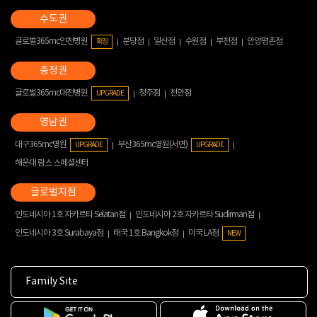
글로벌365mc인천병원
분당점
일산점
수원점
부천점
안양평촌점
확장
글로벌365mc대전병원
청주점
천안점
UPGRADE
대구365mc병원
부산365mc병원(서면)
UPGRADE
UPGRADE
해운대 람스 스페셜센터
인도네시아 1호 자카르타 Selatan점
인도네시아 2호 자카르타 Sudirman점
인도네시아 3호 Surabaya점
태국 1호 Bangkok점
미국 LA점
NEW
Family Site