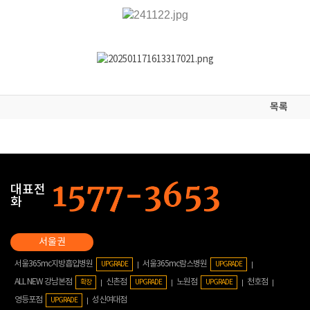
목록
대표전
화
서울365mc지방흡입병원
서울365mc람스병원
UPGRADE
UPGRADE
ALL NEW 강남본점
신촌점
노원점
천호점
확장
UPGRADE
UPGRADE
영등포점
성신여대점
UPGRADE