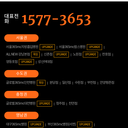
대표전
화
서울365mc지방흡입병원
서울365mc람스병원
UPGRADE
UPGRADE
ALL NEW 강남본점
신촌점
노원점
천호점
확장
UPGRADE
UPGRADE
영등포점
성신여대점
UPGRADE
글로벌365mc인천병원
분당점
일산점
수원점
부천점
안양평촌점
확장
글로벌365mc대전병원
청주점
천안점
UPGRADE
대구365mc병원
부산365mc병원(서면)
UPGRADE
UPGRADE