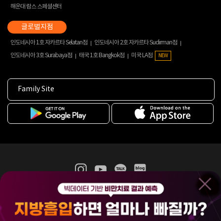
해운대 람스 스페셜센터
인도네시아 1호 자카르타 Selatan점
인도네시아 2호 자카르타 Sudirman점
인도네시아 3호 Surabaya점
태국 1호 Bangkok점
미국 LA점
NEW
Family Site
365mc 병·의원 이용약관
홈페이지 이용약관
개인정보처리방침
비급여진료수가
증명서발급
인재채용