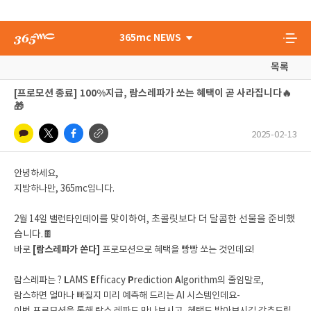
365mc NEWS
목록
[프로모션 종료] 100%지급, 람스레파가 쏘는 혜택이 곧 사라집니다🔥
🎁
2025-02-13
안녕하세요,
지방하나만, 365mc입니다.
2월 14일 밸런타인데이
를 맞이하여, 초콜릿보다 더 달콤한 선물을 준비했
습니다.🍫
바로
[람스레파가 쏜다]
프로모션으로 혜택을 빵빵 쏘는 것인데요!
람스레파는 ?
L
AMS
E
fficacy
P
rediction
A
lgorithm의 줄임말로,
람스하면 얼마나 빠질지 미리 예측해 드리는 AI 시스템인데요-