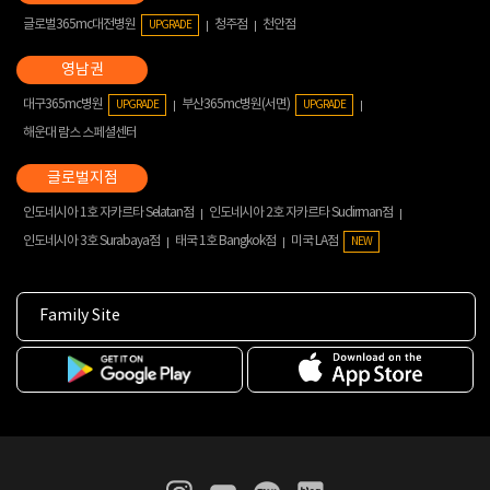
글로벌365mc대전병원
청주점
천안점
UPGRADE
대구365mc병원
부산365mc병원(서면)
UPGRADE
UPGRADE
해운대 람스 스페셜센터
인도네시아 1호 자카르타 Selatan점
인도네시아 2호 자카르타 Sudirman점
인도네시아 3호 Surabaya점
태국 1호 Bangkok점
미국 LA점
NEW
Family Site