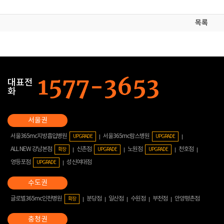
목록
대표전
화
서울365mc지방흡입병원
서울365mc람스병원
UPGRADE
UPGRADE
ALL NEW 강남본점
신촌점
노원점
천호점
확장
UPGRADE
UPGRADE
영등포점
성신여대점
UPGRADE
글로벌365mc인천병원
분당점
일산점
수원점
부천점
안양평촌점
확장