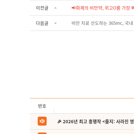
이전글
📢화제의 비만약, 위고O를 가장 빠르
다음글
비만 치료 선도하는 365mc, 국
번호
🎉 2026년 최고 흥행작 <줄지: 사라진 