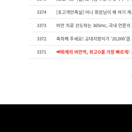
3374
[초고객만족실] 아니 회장님이 왜 여기 계세
3373
비만 치료 선도하는 365mc, 국내 언론의
3372
축하해 주세요! 교대지방이가 ‘20,000’
3371
📢화제의 비만약, 위고O를 가장 빠르게! ⚡