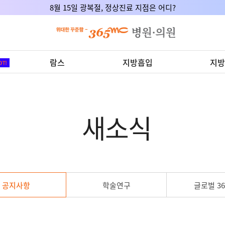
8월 15일 광복절, 정상진료 지점은 어디?
람스
지방흡입
지방
새소식
공지사항
학술연구
글로벌 36