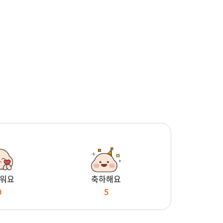
워요
축하해요
0
5