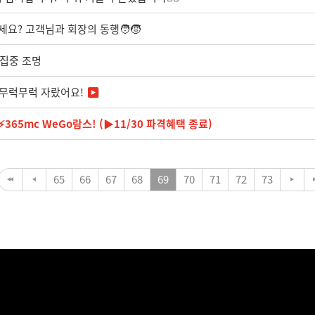
요? 고객님과 회장의 동행🧑‍🧒
 집중 조명
큼 무럭무럭 자랐어요!
365mc WeGo람스! (▶11/30 파격혜택 종료)
65
66
67
68
69
70
71
72
73