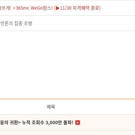
게! ⚡365mc WeGo람스! (▶11/30 파격혜택 종료)
내 언론의 집중 조명
제목
영웅의 귀환> 누적 조회수 3,000만 돌파!