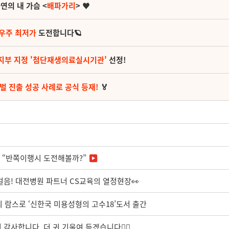
연의 내 가슴 <
배파가리
> ♥
 우주 최저가
도전합니다🪐
지부 지정 '첨단재생의료실시기관'
선정!
벌 진출 성공 사례로 공식 등재!
🏅
T “반쪽이행시 도전해볼까?”
걸음! 대전병원 파트너 CS교육의 열정현장👀
리 람스로 ‘신한국 미용성형의 고수18’도서 출간
사합니다. 더 귀 기울여 듣겠습니다🙋‍♀️