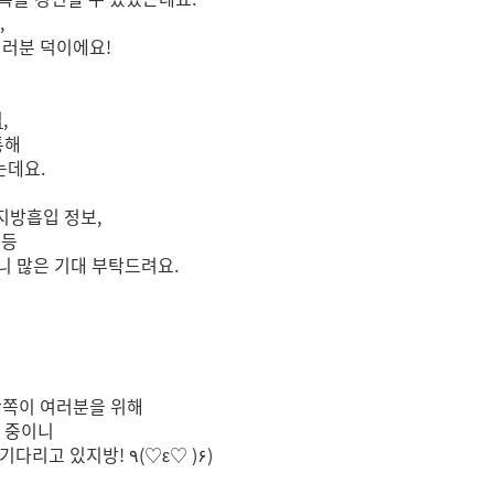
,
여러분 덕이에요!
입
,
통해
는데요.
지방흡입 정보,
 등
니 많은 기대 부탁드려요.
 반쪽이 여러분을 위해
 중이니
반쪽이들의 많.관.부! (상상 이상의 귀여운 선물이 기다리고 있지방! ٩(♡ε♡ )۶)