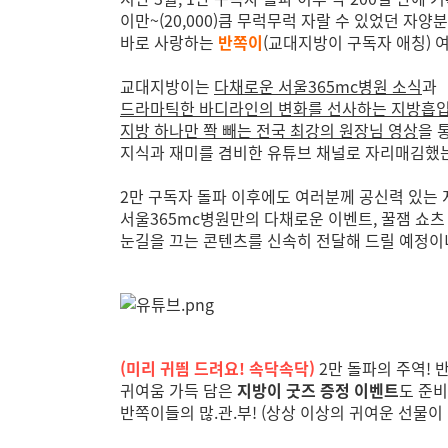
이만~(20,000)큼 무럭무럭 자랄 수 있었던 자양분
바로 사랑하는
반쪽이
(교대지방이 구독자 애칭) 
교대지방이는
다채로운 서울365mc병원 소식
과
드라마틱한 바디라인의 변화를 선사하는 지방흡
지방 하나만 쫙 빼는 전국 최강의 원장님 영상
을 
지식과 재미를 겸비한 유튜브 채널로 자리매김했
2만 구독자 돌파 이후에도 여러분께 공신력 있는 
서울365mc병원만의 다채로운 이벤트, 꿀잼 쇼츠
눈길을 끄는 콘텐츠를 신속히 전달해 드릴 예정이
(미리 귀띔 드려요! 속닥속닥)
2만 돌파의 주역!
귀여움 가득 담은
지방이 굿즈 증정 이벤트
도 준비