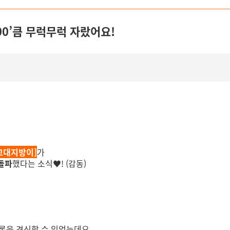
00’큼 무럭무럭 자랐어요!
교대지방이]
가
돌파
했다는 소식♥! (감동)
 기록을 경신할 수 있었는데요.