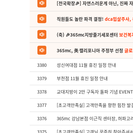
[전국확장🎉] 자연스러운게 아닌, 진짜 자
직원들도 놀란 파격 결정!
dca밉살주사,
(축) 🎉365mc지방줄기세포센터
보건복
365mc, 美 캘리포니아 주정부 선정
글로
3380
성신여대점 11월 휴진 일정 안내
3379
부천점 11월 휴진 일정 안내
3378
교대지방이 2만 구독자 돌파 기념 EVEN
3377
[초고객만족실] 고객만족을 향한 힘찬 발
3376
365mc 강남본점 이근직 센터장, 허파고
3375
[초고객만족실] 고객님 꾸준히 찾아주셔서 감