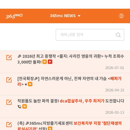
365mc NEWS
🎉 2026년 최고 흥행작 <줄지: 사라진 영웅의 귀환> 누적 조회수
3,000만 돌파!
2026-07-01
[전국확장🎉] 자연스러운게 아닌, 진짜 자연의 내 가슴 <
배파가
리
> ♥
2026-04-23
직원들도 놀란 파격 결정!
dca밉살주사, 우주 최저가
도전합니다
🪐
2026-03-13
(축) 🎉365mc지방줄기세포센터
보건복지부 지정 '첨단재생의
료실시기관'
선정!