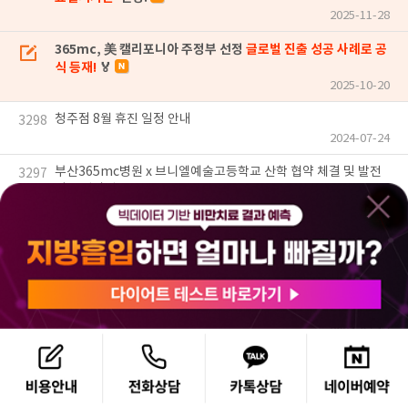
2025-11-28
365mc, 美 캘리포니아 주정부 선정
글로벌 진출 성공 사례로 공
식 등재!
🏅
2025-10-20
청주점 8월 휴진 일정 안내
3298
2024-07-24
부산365mc병원 x 브니엘예술고등학교 산학 협약 체결 및 발전
3297
기금 전달식
2024-07-22
그냥은 못 지나칠걸? 대전 둔산동은 지금 OO대란! 우수성 입증되
3296
어 인기 급상승🔥
2024-07-18
제 2회 전국 365mc 유지어터 자랑대회 수상자 발표
3295
2024-07-17
[월간소식] 7월 지방흡입&람스 베스트 성공기, 와~ 라인 폼 미쳤
3294
다!
2024-07-17