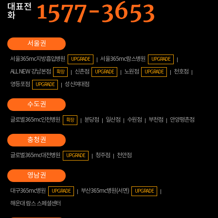
대표전
화
서울365mc지방흡입병원
서울365mc람스병원
UPGRADE
UPGRADE
ALL NEW 강남본점
신촌점
노원점
천호점
확장
UPGRADE
UPGRADE
영등포점
성신여대점
UPGRADE
글로벌365mc인천병원
분당점
일산점
수원점
부천점
안양평촌점
확장
글로벌365mc대전병원
청주점
천안점
UPGRADE
대구365mc병원
부산365mc병원(서면)
UPGRADE
UPGRADE
해운대 람스 스페셜센터