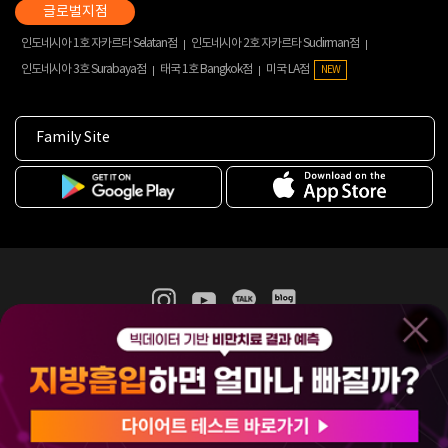
인도네시아 1호 자카르타 Selatan점
인도네시아 2호 자카르타 Sudirman점
인도네시아 3호 Surabaya점
태국 1호 Bangkok점
미국 LA점
NEW
Family Site
365mc 병·의원 이용약관
홈페이지 이용약관
개인정보처리방침
비급여진료수가
증명서발급
인재채용
(주)365mcㅣ서울특별시 서초구 서초대로52길 7, 3~4층(서초동, 제일빌딩)
120-87-04354ㅣ김남철
COPYRIGHT(C) 2025 365mc. ALL RIGHTS RESERVED.