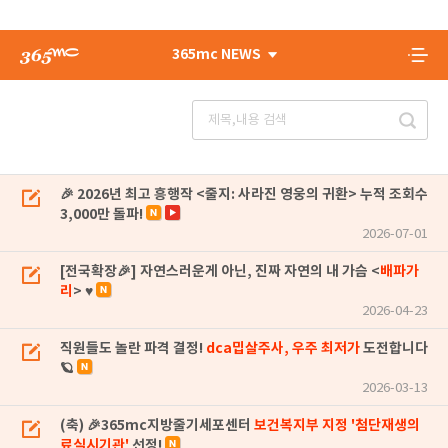
365mc NEWS
🎉 2026년 최고 흥행작 <줄지: 사라진 영웅의 귀환> 누적 조회수
3,000만 돌파!
2026-07-01
[전국확장🎉] 자연스러운게 아닌, 진짜 자연의 내 가슴 <
배파가
리
> ♥
2026-04-23
직원들도 놀란 파격 결정!
dca밉살주사, 우주 최저가
도전합니다
🪐
2026-03-13
(축) 🎉365mc지방줄기세포센터
보건복지부 지정 '첨단재생의
료실시기관'
선정!