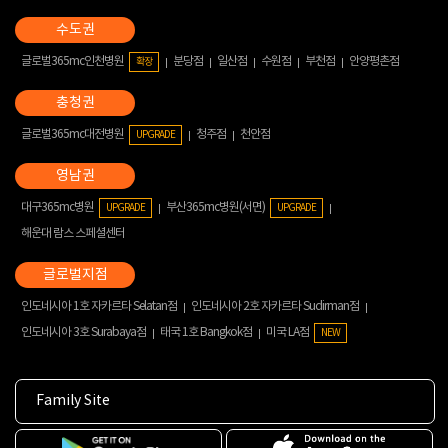
글로벌365mc인천병원
분당점
일산점
수원점
부천점
안양평촌점
확장
글로벌365mc대전병원
청주점
천안점
UPGRADE
대구365mc병원
부산365mc병원(서면)
UPGRADE
UPGRADE
해운대 람스 스페셜센터
인도네시아 1호 자카르타 Selatan점
인도네시아 2호 자카르타 Sudirman점
인도네시아 3호 Surabaya점
태국 1호 Bangkok점
미국 LA점
NEW
Family Site