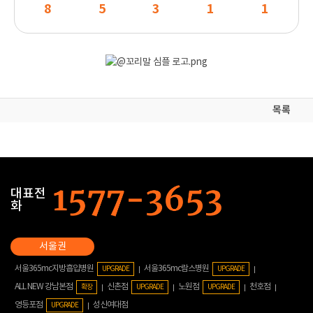
8
5
3
1
1
목록
대표전
화
서울365mc지방흡입병원
서울365mc람스병원
UPGRADE
UPGRADE
ALL NEW 강남본점
신촌점
노원점
천호점
확장
UPGRADE
UPGRADE
영등포점
성신여대점
UPGRADE