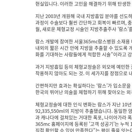
현실입니다. 이러한 고민을 해결하기 위해 탄생한
지난 2003년 개원해 국내 지방흡입 분야를 선도
과정이 수술보다 훨씬 간단하고 회복이 빠르며, 충분
월, 새로운 체형교정 시술인 지방추출주사 '람스'
람스 개발에 참여한 서울365mc람스병원 소재용
내외의 짧은 시간 안에 지방을 추출할 수 있도록 
화를 기대하는 사람들에게 적합한 시술”이라고 
과거 지방흡입 등의 체형교정술은 외모에 예민한 
착용하지 않아도 되는 것. 이 세가지를 장점으로
간편하지만 효과는 확실하다는 ‘람스’가 입소문을 
한국의 뛰어난 의술을 체험하기 위해 찾아오는 외
체형교정술에 대한 인식 변화는 람스가 지난 10년 
92,335,550ml의 지방이 추출됐습니다. 동일한
과 캐나다에 걸쳐있는 거대한 폭포, 나이아가라 폭
365mc 홈페이지에 등록된 '고객 성공기'는 누적
직접 확인할 수 있어 만족한다”는 평이 줄을 잇는