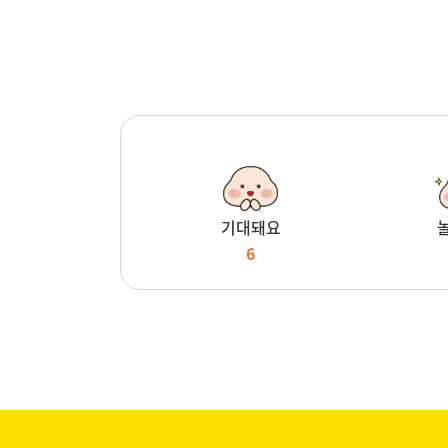
기대돼요
6