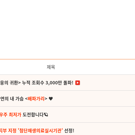
제목
영웅의 귀환> 누적 조회수 3,000만 돌파!
연의 내 가슴 <
배파가리
> ♥
 우주 최저가
도전합니다🪐
지부 지정 '첨단재생의료실시기관'
선정!