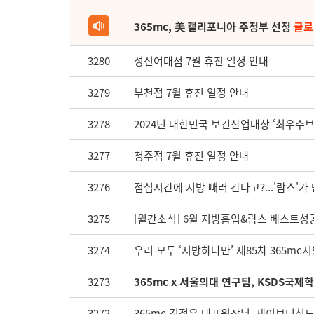
365mc, 美 캘리포니아 주정부 선정
글로
3280
성신여대점 7월 휴진 일정 안내
3279
부천점 7월 휴진 일정 안내
3278
2024년 대한민국 보건산업대상 ‘최우수
3277
청주점 7월 휴진 일정 안내
3276
점심시간에 지방 빼러 간다고?...'람스'가
3275
[월간소식] 6월 지방흡입&람스 베스트성공
3274
우리 모두 ‘지방하나만’ 제85차 365m
3273
365mc x 서울의대 연구팀, KSDS국
3272
365mc 김정은 대표원장님, 세이브더칠드