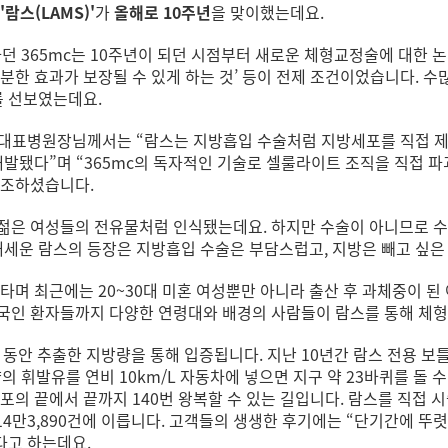
'람스(LAMS)'
가
올해로 10주년
을 맞이했는데요.
하던 365mc는 10주년이 되던 시점부터 새로운 체형교정술에 대한 
한 효과가 보장될 수 있게 하는 것’ 등이 전제 조건이었습니다. 수많은 
를 선보였는데요.
 대표병원장님께서는 “람스는 지방흡입 수술처럼 지방세포를 직접 제거
개발됐다”며 “365mc의 독자적인 기술로 셀룰라이트 조직을 직접 
강조하셨습니다.
젊은 여성들의 전유물처럼 인식됐는데요. 하지만 수술이 아니므로 수면
 내세운 람스의 등장은 지방흡입 수술은 부담스럽고, 지방은 빼고 싶
타며 최근에는 20~30대 미혼 여성뿐만 아니라 출산 후 과체중이 
국인 환자들까지 다양한 연령대와 배경의 사람들이 람스를 통해 체형
동안 추출한 지방량을 통해 입증됩니다. 지난 10년간 람스 전용 보틀은 
 양의 휘발유를 연비 10km/L 자동차에 넣으면 지구 약 23바퀴를 돌
포의 끝에서 끝까지 140번 왕복할 수 있는 길입니다. 람스를 직접 
 14만3,890건에 이릅니다. 고객들의 생생한 후기에는 “단기간에 뚜렷
다고 하는데요.