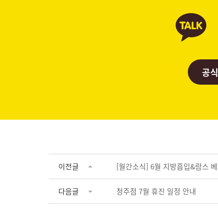
공식
이전글
[월간소식] 6월 지방흡입&람스 베
다음글
청주점 7월 휴진 일정 안내