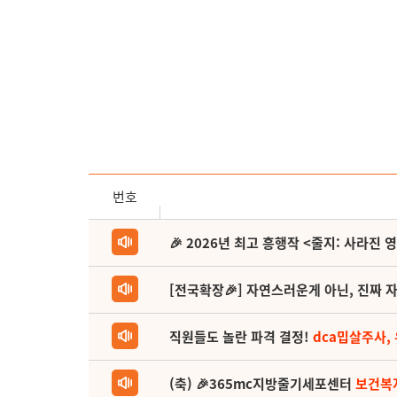
번호
🎉 2026년 최고 흥행작 <줄지: 사라진 
[전국확장🎉] 자연스러운게 아닌, 진짜 자
직원들도 놀란 파격 결정!
dca밉살주사,
(축) 🎉365mc지방줄기세포센터
보건복