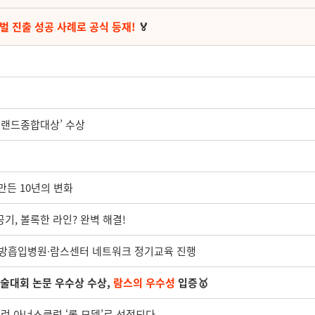
벌 진출 성공 사례로 공식 등재!
🏅
브랜드종합대상’ 수상
 만든 10년의 변화
기, 볼록한 라인? 완벽 해결!
c지방흡입병원∙람스센터 네트워크 정기교육 진행
제학술대회 논문 우수상 수상,
람스의 우수성
입증🥇
런 아너스클럽 ‘롤 모델’로 선정되다