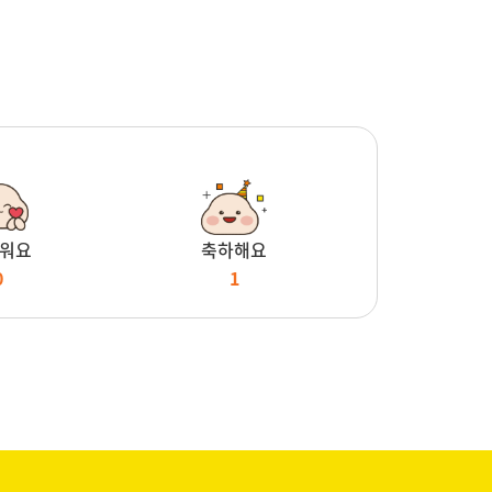
워요
축하해요
0
1