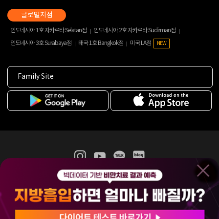
인도네시아 1호 자카르타 Selatan점
인도네시아 2호 자카르타 Sudirman점
인도네시아 3호 Surabaya점
태국 1호 Bangkok점
미국 LA점
NEW
Family Site
365mc 병·의원 이용약관
홈페이지 이용약관
개인정보처리방침
비급여진료수가
증명서발급
인재채용
(주)365mcㅣ서울특별시 서초구 서초대로52길 7, 3~4층(서초동, 제일빌딩)
120-87-04354ㅣ김남철