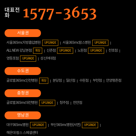
대표전
화
서울365mc지방흡입병원
서울365mc람스병원
UPGRADE
UPGRADE
ALL NEW 강남본점
신촌점
노원점
천호점
확장
UPGRADE
UPGRADE
영등포점
성신여대점
UPGRADE
글로벌365mc인천병원
분당점
일산점
수원점
부천점
안양평촌점
확장
글로벌365mc대전병원
청주점
천안점
UPGRADE
대구365mc병원
부산365mc병원(서면)
UPGRADE
UPGRADE
해운대 람스 스페셜센터