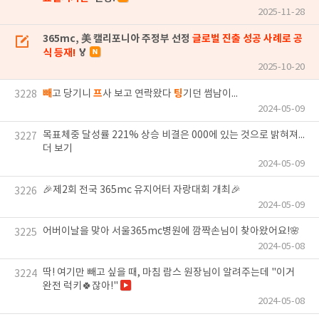
2025-11-28
365mc, 美 캘리포니아 주정부 선정
글로벌 진출 성공 사례로 공
식 등재!
🏅
2025-10-20
빼
프
팅
고 당기니
사 보고 연락왔다
기던 썸남이...
3228
2024-05-09
목표체중 달성률 221% 상승 비결은 000에 있는 것으로 밝혀져...
3227
더 보기
2024-05-09
🎉제2회 전국 365mc 유지어터 자랑대회 개최🎉
3226
2024-05-09
어버이날을 맞아 서울365mc병원에 깜짝손님이 찾아왔어요!🌸
3225
2024-05-08
딱! 여기만 빼고 싶을 때, 마침 람스 원장님이 알려주는데 "이거
3224
완전 럭키🍀잖아!"
2024-05-08