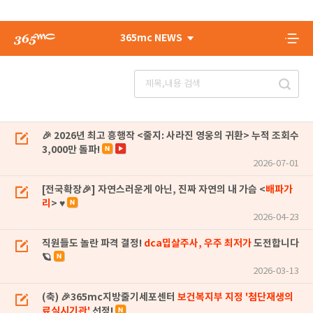
365mc NEWS
🎉 2026년 최고 흥행작 <줄지: 사라진 영웅의 귀환> 누적 조회수
3,000만 돌파!
2026-07-01
[전국확장🎉] 자연스러운게 아닌, 진짜 자연의 내 가슴 <
배파가
리
> ♥
2026-04-23
직원들도 놀란 파격 결정!
dca밉살주사, 우주 최저가
도전합니다
🪐
2026-03-13
(축) 🎉365mc지방줄기세포센터
보건복지부 지정 '첨단재생의
료실시기관'
선정!