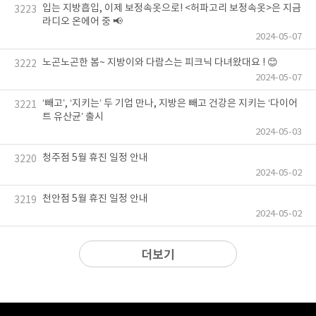
입는 지방흡입, 이제 보정속옷으로! <허파고리 보정속옷>은 지금
3223
라디오 온에어 중 📢
2024-05-07
노곤노곤한 봄~ 지방이와 다람스는 피크닉 다녀왔대요 ! 😊
3222
2024-05-07
‘빼고’, ‘지키는’ 두 기업 만나, 지방은 빼고 건강은 지키는 ‘다이어
3221
트 유산균’ 출시
2024-05-03
청주점 5월 휴진 일정 안내
3220
2024-05-02
천안점 5월 휴진 일정 안내
3219
2024-05-02
더보기