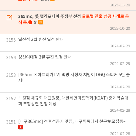
2025-11-28
365mc, 美 캘리포니아 주정부 선정
글로벌 진출 성공 사례로 공
식 등재!
🏅
2025-10-20
일산점 3월 휴진 일정 안내
3155
2024-02-29
성신여대점 3월 휴진 일정 안내
3154
2024-02-29
[365mc X 아프리카TV] 먹방 시청자 지방이 OGQ 스티커 5탄 출
3153
시!
2024-02-28
노원점 채규희 대표원장, 대한비만미용학회(KOAT) 춘계학술대
3152
회 초청강연 진행 예정
2024-02-28
[대구365mc] 전후성공기 맛집, 대구틱톡에서 친구💗모집중~
3151
2024-02-28