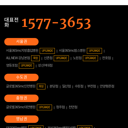
대표전
화
서울365mc지방흡입병원
서울365mc람스병원
UPGRADE
UPGRADE
ALL NEW 강남본점
신촌점
노원점
천호점
확장
UPGRADE
UPGRADE
영등포점
성신여대점
UPGRADE
글로벌365mc인천병원
분당점
일산점
수원점
부천점
안양평촌점
확장
글로벌365mc대전병원
청주점
천안점
UPGRADE