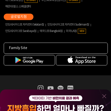
대구365mc병원
부산365mc병원(서면)
UPGRADE
UPGRADE
해운대 람스 스페셜센터
인도네시아 1호 자카르타 Selatan점
인도네시아 2호 자카르타 Sudirman점
인도네시아 3호 Surabaya점
태국 1호 Bangkok점
미국 LA점
NEW
Family Site
365mc 병·의원 이용약관
홈페이지 이용약관
개인정보처리방침
비급여진료수가
증명서발급
인재채용