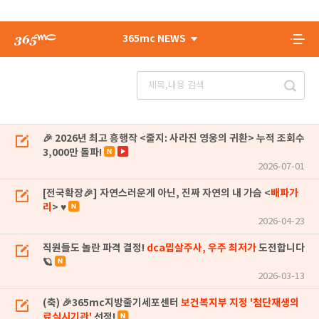
365mc NEWS
🎉 2026년 최고 흥행작 <줄지: 사라진 영웅의 귀환> 누적 조회수
3,000만 돌파!
2026-07-01
[전국확장🎉] 자연스러운게 아닌, 진짜 자연의 내 가슴 <
배파가
리
> ♥
2026-04-23
직원들도 놀란 파격 결정!
dca밉살주사, 우주 최저가
도전합니다
🪐
2026-03-13
(축) 🎉365mc지방줄기세포센터
보건복지부 지정 '첨단재생의
료실시기관'
선정!