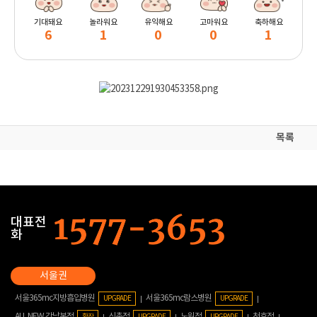
기대돼요
놀라워요
유익해요
고마워요
축하해요
6
1
0
0
1
목록
대표전
화
서울365mc지방흡입병원
서울365mc람스병원
UPGRADE
UPGRADE
ALL NEW 강남본점
신촌점
노원점
천호점
확장
UPGRADE
UPGRADE