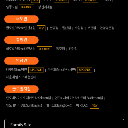
영등포점
성신여대점
UPGRADE
글로벌365mc인천병원
분당점
일산점
수원점
부천점
안양평촌점
확장
글로벌365mc대전병원
청주점
천안점
UPGRADE
대구365mc병원
부산365mc병원(서면)
UPGRADE
UPGRADE
해운대 람스 스페셜센터
인도네시아 1호 자카르타 Selatan점
인도네시아 2호 자카르타 Sudirman점
인도네시아 3호 Surabaya점
태국 1호 Bangkok점
미국 LA점
NEW
Family Site