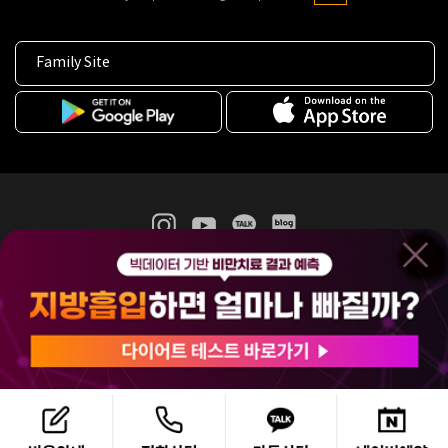
Family Site
365mc 병·의원 이용약관
홈페이지 이용약관
개인정보처리방침
비급여진료수가
증명서발급
인재채용
(주)365mcㅣ서울특별시 서초구 서초대로52길 7, 3~4층(서초동, 제일빌딩)
120-87-04354ㅣ김남철
COPYRIGHT(C) 2025 365mc. ALL RIGHTS RESERVED.