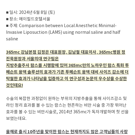
■ 일시: 2024년 6월 8일 (토)
■ 장소: 메이필드호텔서울
■ 주제: Comparison between Local Anesthetic Minimal-
Invasive Liposuction (LAMS) using normal saline and half
saline
365mc 강남본점 김정은 대표원장, 김남철 대표이사, 365mc병원 정
진묵원장과 서울의대 연구팀은
지방추출주사 람스를 시행함에 있어 365mc만의 노하우인 람스 특화 투
메슨트 용액 솔루션의 효과가 기존 투메슨트 용액 대비 사이즈 감소에 더
탁월한 효과가 나타남을 입증하고 이 연구성과 논문이 우수상을 수상한
것인데요!
수술의 복잡한 과정없이 원하는 부위의 지방추출을 통해 사이즈감소 및
라인 정리 효과를 볼 수 있는 람스는 현존하는 비만 시술 중 가장 뛰어난
효과를 볼 수 있는 비만시술로, 2014년 365mc가 독자개발하며 첫 선을
보였는데요.
올해로 출시 10주년을 맞이한 람스는 현재까지도 많은 고객님들의 사랑