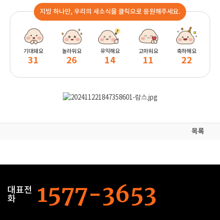
지방 하나만, 우리의 새소식을 클릭으로 응원해주세요.
기대돼요
놀라워요
유익해요
고마워요
축하해요
31
26
14
11
22
목록
대표전
화