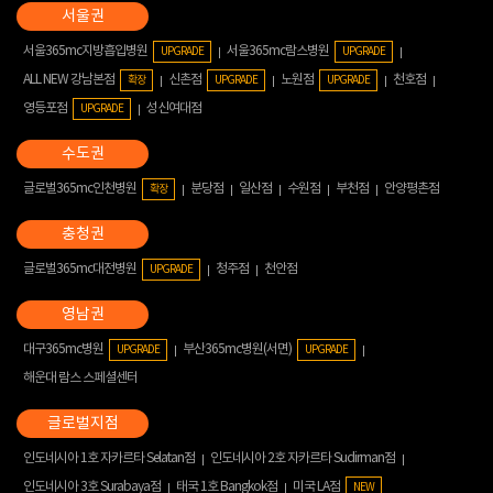
서울365mc지방흡입병원
서울365mc람스병원
UPGRADE
UPGRADE
ALL NEW 강남본점
신촌점
노원점
천호점
확장
UPGRADE
UPGRADE
영등포점
성신여대점
UPGRADE
글로벌365mc인천병원
분당점
일산점
수원점
부천점
안양평촌점
확장
글로벌365mc대전병원
청주점
천안점
UPGRADE
대구365mc병원
부산365mc병원(서면)
UPGRADE
UPGRADE
해운대 람스 스페셜센터
인도네시아 1호 자카르타 Selatan점
인도네시아 2호 자카르타 Sudirman점
인도네시아 3호 Surabaya점
태국 1호 Bangkok점
미국 LA점
NEW