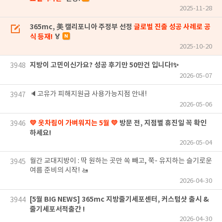
2025-11-28
365mc, 美 캘리포니아 주정부 선정
글로벌 진출 성공 사례로 공
식 등재!
🏅
2025-10-20
지방이 고민이신가요? 성공 후기만 50만건 입니다!✨
3948
2026-05-07
🔈고유가 피해지원금 사용가능지점 안내!
3947
2026-05-06
💛 옷차림이 가벼워지는 5월 💛
방문 전, 지점별 휴진일 꼭 확인
3946
하세요!
2026-05-04
월간 교대지방이 : 딱 원하는 곳만 쏙 빼고, 쭉- 유지하는 슬기로운
3945
여름 준비의 시작! 🚤
2026-04-30
[5월 BIG NEWS] 365mc 지방줄기세포센터, 커스텀샷 출시 &
3944
줄기세포서적출간 !
2026-04-30