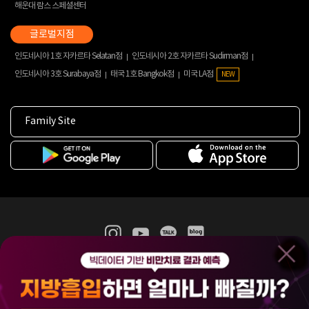
해운대 람스 스페셜센터
인도네시아 1호 자카르타 Selatan점
인도네시아 2호 자카르타 Sudirman점
인도네시아 3호 Surabaya점
태국 1호 Bangkok점
미국 LA점
NEW
Family Site
365mc 병·의원 이용약관
홈페이지 이용약관
개인정보처리방침
비급여진료수가
증명서발급
인재채용
(주)365mcㅣ서울특별시 서초구 서초대로52길 7, 3~4층(서초동, 제일빌딩)