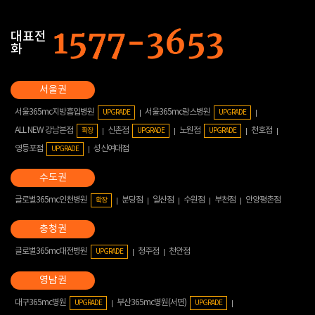
대표전
화
서울365mc지방흡입병원
서울365mc람스병원
UPGRADE
UPGRADE
ALL NEW 강남본점
신촌점
노원점
천호점
확장
UPGRADE
UPGRADE
영등포점
성신여대점
UPGRADE
글로벌365mc인천병원
분당점
일산점
수원점
부천점
안양평촌점
확장
글로벌365mc대전병원
청주점
천안점
UPGRADE
대구365mc병원
부산365mc병원(서면)
UPGRADE
UPGRADE