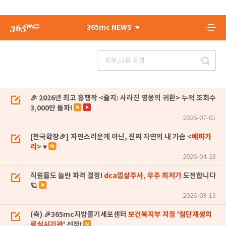
365mc NEWS
🎉 2026년 최고 흥행작 <줄지: 사라진 영웅의 귀환> 누적 조회수
3,000만 돌파!
2026-07-01
[전국확장🎉] 자연스러운게 아닌, 진짜 자연의 내 가슴 <
배파가
리
> ♥
2026-04-23
직원들도 놀란 파격 결정!
dca밉살주사, 우주 최저가
도전합니다
🪐
2026-03-13
(축) 🎉365mc지방줄기세포센터
보건복지부 지정 '첨단재생의
료실시기관'
선정!