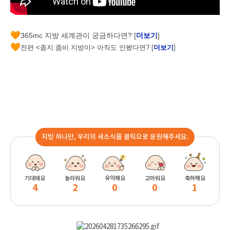
🧡
365mc 지방 세계관이 궁금하다면? [
더보기
]
🧡
전편 <좀지:좀비 지방이> 아직도 안봤다면? [
더보기
]
지방 하나만, 우리의 새소식을 클릭으로 응원해주세요.
기대돼요
놀라워요
유익해요
고마워요
축하해요
4
2
0
0
1