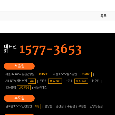
목록
대표전
화
서울365mc지방흡입병원
서울365mc람스병원
UPGRADE
UPGRADE
ALL NEW 강남본점
신촌점
노원점
천호점
확장
UPGRADE
UPGRADE
영등포점
성신여대점
UPGRADE
글로벌365mc인천병원
분당점
일산점
수원점
부천점
안양평촌점
확장