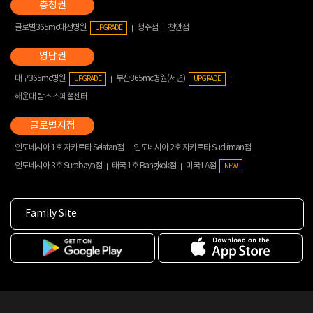
글로벌365mc대전병원
청주점
천안점
UPGRADE
대구365mc병원
부산365mc병원(서면)
UPGRADE
UPGRADE
해운대 람스 스페셜센터
인도네시아 1호 자카르타 Selatan점
인도네시아 2호 자카르타 Sudirman점
인도네시아 3호 Surabaya점
태국 1호 Bangkok점
미국 LA점
NEW
Family Site