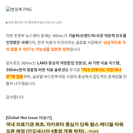
▶남부 캘리포니아 병원록에 실린 365mc LA점
기술력•브랜드력•시장 적응력 모두를
이번 주정부 뉴스레터 등재는 365mc가
인정받은 사례
‘성공적으로 자
이자, 한국 의료가 미국이라는 글로벌 시장에서
리 잡을 수 있다’는 가능성을 입증한 성과
입니다.
LAMS 중심의 지방흡입 전문성, AI 기반 시술 시스템,
앞으로도 365mc는
365mc만의 맞춤형 비만 치료 솔루션
"미국 안에서도 지방 하나
을 무기로
만"에 집중
하며, 글로벌 바디컨투어링 시장의 중심에서 압도적인 존재감을 만
들어 나가겠습니다.
감사합니다.
[Global Hot Issue 더보기]
국내 의료기관 최초, 자카르타 중심가
단독 람스 메디컬 타워
오픈 예정
(인도네시아 4호점 개원 박차)
... more