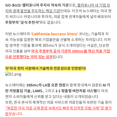
GO-Biz는 캘리포니아 주지사 직속의 기관
으로,
캘리포니아 내 기업 유
치와 경제 발전을 주도하는 핵심 기관
인데요. 이곳의 뉴스레터는 미국 현
지 비즈니스 커뮤니티와 투자자, 의료 업계 관계자들에게 널리 배포되어
주정부의 '공식 추천서'
와도 같습니다.
‘California Success Story’
이번 뉴스레터의
코너는, 기술력과 지
속 가능성을 입증한 해외 기업들만을 선별해 소개하는 자리입니다. 이처
럼 엄격한 기준을 통과해 365mc가 공식 소개되었다는 사실은, 단순한
미국 주정부의 공식 기관이 365mc를 혁신 의료 기업
미국 진출을 넘어
으로 인정했다는 의미 있는 성과
입니다.
💡 미국 현지 시장에서 기술력과 전문성으로 인정받다!
365mc의 LA점 오픈 현장
AI 기
뉴스레터에는
과 함께 한국에서 검증된
반 지방흡입 기술, LAMS,
1:1 맞춤형 비만치료 시스템
그리고
이 미국
현지 소비자들에게 신뢰를 얻고 있다는 내용이 소개되었습니다.
또한, 한국 본사의 체계적인 의료 서비스와 의료진들의 숙련된 기술 등이
"복잡한 미국 의료 규제 환경 속에서도 빠르게 안착한 모범 사례"로 평가
받
았습니다.