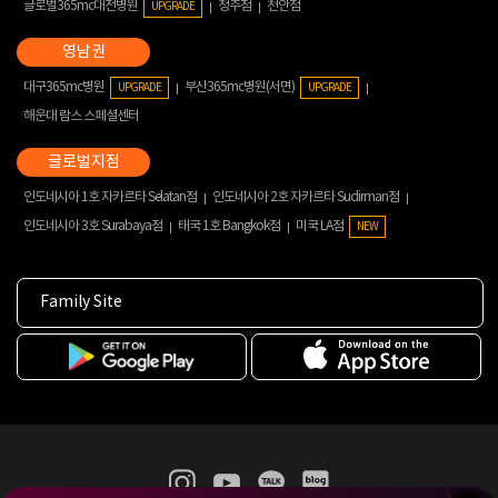
글로벌365mc대전병원
청주점
천안점
UPGRADE
대구365mc병원
부산365mc병원(서면)
UPGRADE
UPGRADE
해운대 람스 스페셜센터
인도네시아 1호 자카르타 Selatan점
인도네시아 2호 자카르타 Sudirman점
인도네시아 3호 Surabaya점
태국 1호 Bangkok점
미국 LA점
NEW
Family Site