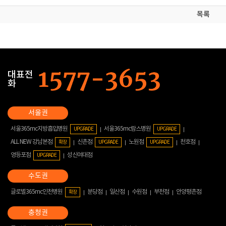
목록
대표전
화
서울365mc지방흡입병원
서울365mc람스병원
UPGRADE
UPGRADE
ALL NEW 강남본점
신촌점
노원점
천호점
확장
UPGRADE
UPGRADE
영등포점
성신여대점
UPGRADE
글로벌365mc인천병원
분당점
일산점
수원점
부천점
안양평촌점
확장