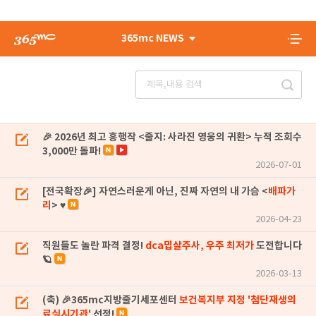
365mc NEWS
🎉 2026년 최고 흥행작 <줄지: 사라진 영웅의 귀환> 누적 조회수
3,000만 돌파!
2026-07-01
[전국확장🎉] 자연스러운게 아닌, 진짜 자연의 내 가슴 <
배파가
리
> ♥
2026-04-23
직원들도 놀란 파격 결정!
dca밉살주사, 우주 최저가
도전합니다
🪐
2026-03-13
(축) 🎉365mc지방줄기세포센터
보건복지부 지정 '첨단재생의
료실시기관'
선정!