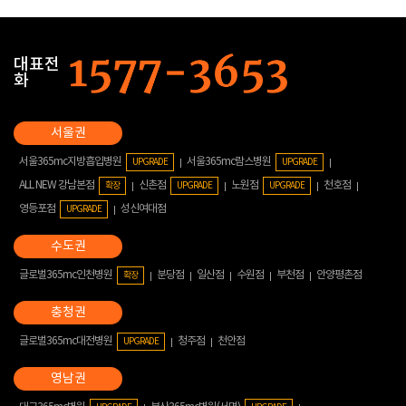
대표전
화
서울365mc지방흡입병원
서울365mc람스병원
UPGRADE
UPGRADE
ALL NEW 강남본점
신촌점
노원점
천호점
확장
UPGRADE
UPGRADE
영등포점
성신여대점
UPGRADE
글로벌365mc인천병원
분당점
일산점
수원점
부천점
안양평촌점
확장
글로벌365mc대전병원
청주점
천안점
UPGRADE