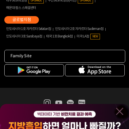
대구365mc병원
부산365mc병원(서면)
UPGRADE
UPGRADE
해운대 람스 스페셜센터
인도네시아 1호 자카르타 Selatan점
인도네시아 2호 자카르타 Sudirman점
인도네시아 3호 Surabaya점
태국 1호 Bangkok점
미국 LA점
NEW
Family Site
365mc 병·의원 이용약관
홈페이지 이용약관
개인정보처리방침
비급여진료수가
증명서발급
인재채용