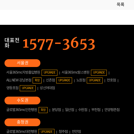
목록
대표전
화
서울365mc지방흡입병원
서울365mc람스병원
UPGRADE
UPGRADE
ALL NEW 강남본점
신촌점
노원점
천호점
확장
UPGRADE
UPGRADE
영등포점
성신여대점
UPGRADE
글로벌365mc인천병원
분당점
일산점
수원점
부천점
안양평촌점
확장
글로벌365mc대전병원
청주점
천안점
UPGRADE