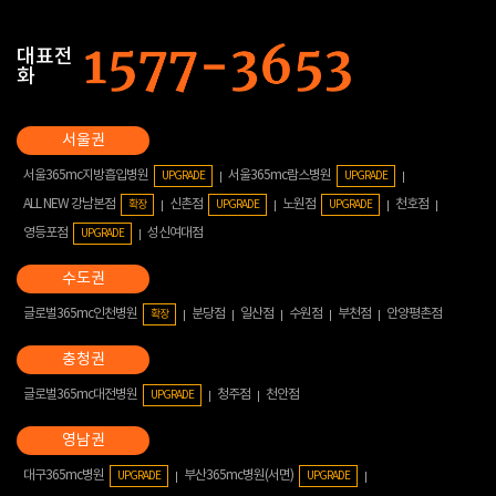
대표전
화
서울365mc지방흡입병원
서울365mc람스병원
UPGRADE
UPGRADE
ALL NEW 강남본점
신촌점
노원점
천호점
확장
UPGRADE
UPGRADE
영등포점
성신여대점
UPGRADE
글로벌365mc인천병원
분당점
일산점
수원점
부천점
안양평촌점
확장
글로벌365mc대전병원
청주점
천안점
UPGRADE
대구365mc병원
부산365mc병원(서면)
UPGRADE
UPGRADE