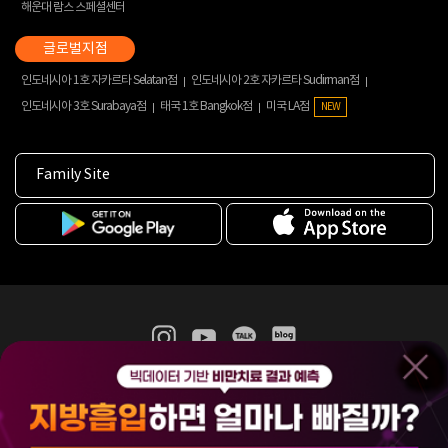
해운대 람스 스페셜센터
인도네시아 1호 자카르타 Selatan점
인도네시아 2호 자카르타 Sudirman점
인도네시아 3호 Surabaya점
태국 1호 Bangkok점
미국 LA점
NEW
Family Site
365mc 병·의원 이용약관
홈페이지 이용약관
개인정보처리방침
비급여진료수가
증명서발급
인재채용
(주)365mcㅣ서울특별시 서초구 서초대로52길 7, 3~4층(서초동, 제일빌딩)