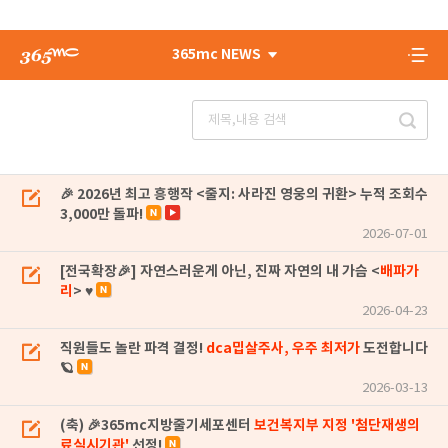
365mc NEWS
🎉 2026년 최고 흥행작 <줄지: 사라진 영웅의 귀환> 누적 조회수
3,000만 돌파!
2026-07-01
[전국확장🎉] 자연스러운게 아닌, 진짜 자연의 내 가슴 <
배파가
리
> ♥
2026-04-23
직원들도 놀란 파격 결정!
dca밉살주사, 우주 최저가
도전합니다
🪐
2026-03-13
(축) 🎉365mc지방줄기세포센터
보건복지부 지정 '첨단재생의
료실시기관'
선정!