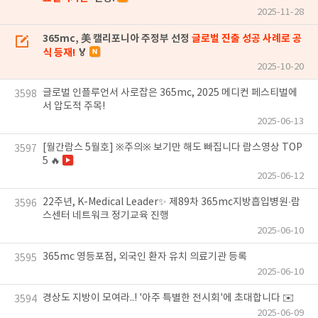
2025-11-28
365mc, 美 캘리포니아 주정부 선정
글로벌 진출 성공 사례로 공
식 등재!
🏅
2025-10-20
글로벌 인플루언서 사로잡은 365mc, 2025 메디컨 페스티벌에
3598
서 압도적 주목!
2025-06-13
[월간람스 5월호] ※주의※ 보기만 해도 빠집니다 람스영상 TOP
3597
5 🔥
2025-06-12
22주년, K-Medical Leader✨ 제89차 365mc지방흡입병원∙람
3596
스센터 네트워크 정기교육 진행
2025-06-10
365mc 영등포점, 외국인 환자 유치 의료기관 등록
3595
2025-06-10
경상도 지방이 모여라..! '아주 특별한 전시회'에 초대합니다 ✉️
3594
2025-06-09