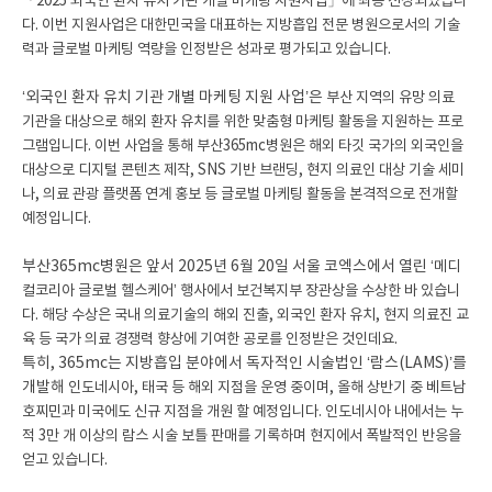
「2025 외국인 환자 유치 기관 개별 마케팅 지원사업」에 최종 선정되었습니
다.
이번 지원사업은 대한민국을 대표하는 지방흡입 전문 병원으로서의
기술
력과 글로벌 마케팅 역량을 인정받은 성과로 평가되고 있습니다.
‘외국인 환자 유치 기관 개별 마케팅 지원 사업’은
부산 지역의 유망 의료
기관을 대상으로
해외 환자 유치를 위한 맞춤형 마케팅 활동을 지원하는 프로
그램입니다.
이번 사업을 통해 부산365mc병원은
해외 타깃 국가의 외국인을
대상으로 디지털 콘텐츠 제작,
SNS 기반 브랜딩, 현지 의료인 대상 기술 세미
나,
의료 관광 플랫폼 연계 홍보 등
글로벌 마케팅 활동을 본격적으로 전개할
예정입니다.
부산365mc병원은 앞서 2025년 6월 20일 서울 코엑스에서 열린
‘메디
컬코리아 글로벌 헬스케어’ 행사에서 보건복지부 장관상을 수상한 바 있습니
다.
해당 수상은 국내 의료기술의 해외 진출,
외국인 환자 유치, 현지 의료진 교
육 등 국가 의료 경쟁력 향상에 기여한 공로를 인정받은 것인데요.
특히, 365mc는 지방흡입 분야에서 독자적인 시술법인 ‘람스(LAMS)’를
개발해
인도네시아, 태국 등 해외 지점을 운영 중이며,
올해 상반기 중 베트남
호찌민과 미국에도 신규 지점을 개원 할 예정입니다.
인도네시아 내에서는 누
적 3만 개 이상의 람스 시술 보틀 판매를 기록하며 현지에서 폭발적인 반응을
얻고 있습니다.