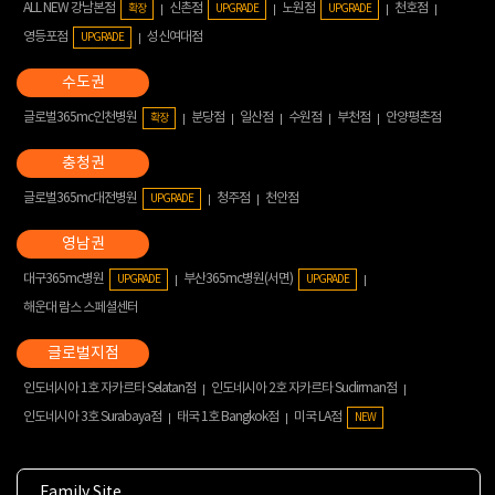
ALL NEW 강남본점
신촌점
노원점
천호점
확장
UPGRADE
UPGRADE
영등포점
성신여대점
UPGRADE
글로벌365mc인천병원
분당점
일산점
수원점
부천점
안양평촌점
확장
글로벌365mc대전병원
청주점
천안점
UPGRADE
대구365mc병원
부산365mc병원(서면)
UPGRADE
UPGRADE
해운대 람스 스페셜센터
인도네시아 1호 자카르타 Selatan점
인도네시아 2호 자카르타 Sudirman점
인도네시아 3호 Surabaya점
태국 1호 Bangkok점
미국 LA점
NEW
Family Site