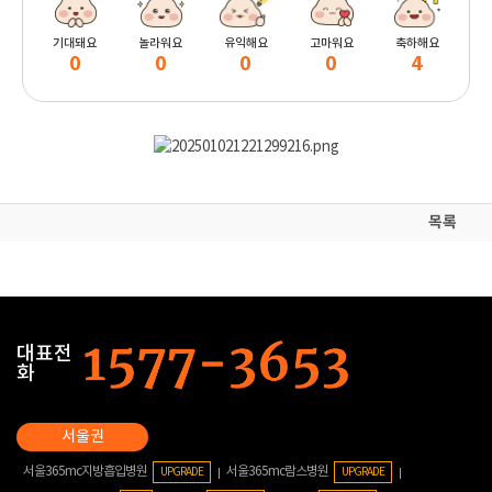
기대돼요
놀라워요
유익해요
고마워요
축하해요
0
0
0
0
4
목록
대표전
화
서울365mc지방흡입병원
서울365mc람스병원
UPGRADE
UPGRADE