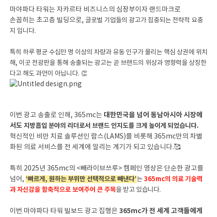
마야파다 타워는 자카르타 비즈니스의 심장부이자 랜드마크로
손꼽히는 초고층 빌딩으로,
글로벌 기업들의 광고가 집중되는 전략적 요충
지 입니다.
특히 하루 평균 수십만 명 이상의 차량과 유동 인구가 몰리는 핵심 상권에 위치
해, 이곳 전광판을 통해 송출되는 광고는 곧 브랜드의 위상과 영향력을 상징한
다고 해도 과언이 아닙니다. 👏
대한민국을 넘어 동남아시아 시장에
이번 광고 송출로 인해, 365mc는
서도
지방흡입 분야의 리더로서 브랜드 인지도를 크게 높이게 되었습니다.
혁신적인 비만 치료 솔루션인 람스(LAMS)를 비롯해 365mc만의 차별
화된 의료 서비스를 전 세계에 알리는 계기가 되고 있습니다.🥰
특히 2025년 365mc의 <빼라이브쓰루> 캠페인 영상은 단순한 광고를
넘어,
‘빠르게, 원하는 부위만 선택적으로 빼낸다’
는
365mc의 의료 기술력
과 자신감을 함축적으로 보여주어 큰 주목
을 받고 있습니다.
365mc가 전 세계 고객들에게
이번 마야파다 타워 빌보드 광고 집행은