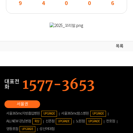
9
4
0
0
6
목록
대표전
화
서울365mc지방흡입병원
서울365mc람스병원
UPGRADE
UPGRADE
ALL NEW 강남본점
신촌점
노원점
천호점
확장
UPGRADE
UPGRADE
영등포점
성신여대점
UPGRADE