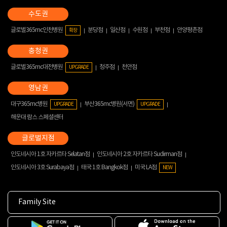
글로벌365mc인천병원
분당점
일산점
수원점
부천점
안양평촌점
확장
글로벌365mc대전병원
청주점
천안점
UPGRADE
대구365mc병원
부산365mc병원(서면)
UPGRADE
UPGRADE
해운대 람스 스페셜센터
인도네시아 1호 자카르타 Selatan점
인도네시아 2호 자카르타 Sudirman점
인도네시아 3호 Surabaya점
태국 1호 Bangkok점
미국 LA점
NEW
Family Site