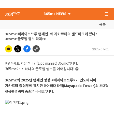
365mc NEWS
목록
365mc 빼라이브쓰루 캠페인, 왜 자카르타의 랜드마크에 떴나?
365mc 글로벌 행보 화제!✨
2025-07-01
지방 하나만(Lipo maniac) 365mc입니다.
안녕하세요.
365mc가 또 하나의 글로벌 행보를 이어갑니다! 😁
365mc의 2025년 캠페인 영상 <빼라이브쓰루>가 인도네시아
자카르타 중심부에 위치한
마야파다 타워(Mayapada Tower)의 초대형
전광판을 통해 송출
을 시작했습니다.