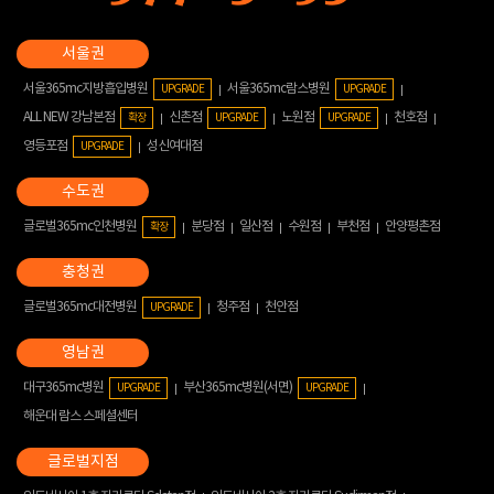
서울365mc지방흡입병원
서울365mc람스병원
UPGRADE
UPGRADE
ALL NEW 강남본점
신촌점
노원점
천호점
확장
UPGRADE
UPGRADE
영등포점
성신여대점
UPGRADE
글로벌365mc인천병원
분당점
일산점
수원점
부천점
안양평촌점
확장
글로벌365mc대전병원
청주점
천안점
UPGRADE
대구365mc병원
부산365mc병원(서면)
UPGRADE
UPGRADE
해운대 람스 스페셜센터