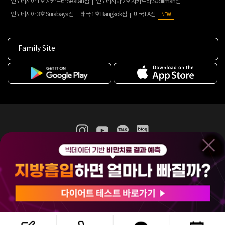
인도네시아 1호 자카르타 Selatan점
인도네시아 2호 자카르타 Sudirman점
인도네시아 3호 Surabaya점
태국 1호 Bangkok점
미국 LA점
NEW
Family Site
365mc 병·의원 이용약관
홈페이지 이용약관
개인정보처리방침
비급여진료수가
증명서발급
인재채용
(주)365mcㅣ서울특별시 서초구 서초대로52길 7, 3~4층(서초동, 제일빌딩)
120-87-04354ㅣ김남철
COPYRIGHT(C) 2025 365mc. ALL RIGHTS RESERVED.