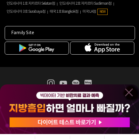
인도네시아 1호 자카르타 Selatan점
인도네시아 2호 자카르타 Sudirman점
인도네시아 3호 Surabaya점
태국 1호 Bangkok점
미국 LA점
NEW
Family Site
365mc 병·의원 이용약관
홈페이지 이용약관
개인정보처리방침
비급여진료수가
증명서발급
인재채용
(주)365mcㅣ서울특별시 서초구 서초대로52길 7, 3~4층(서초동, 제일빌딩)
120-87-04354ㅣ김남철
COPYRIGHT(C) 2025 365mc. ALL RIGHTS RESERVED.