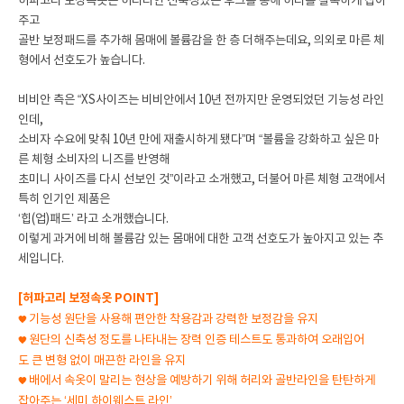
허파고리 보정속옷은 허리라인 신축성있는 후크를 통해 허리를 잘록하게 잡아
주고
골반 보정패드를 추가해
몸매에 볼륨감을 한 층 더해주는데요,
의외로 마른 체
형에서 선호도가 높습니다.
비비안 측은 “XS사이즈는 비비안에서 10년 전까지만 운영되었던 기능성 라인
인데,
소비자 수요에 맞춰 10년 만에 재출시하게 됐다”며 “볼륨을 강화하고 싶은 마
른 체형 소비자의 니즈를 반영해
초미니 사이즈를 다시 선보인 것”이라고 소개했고, 더불어 마른 체형 고객에서
특히 인기인 제품은
‘힙(업)패드’ 라고 소개했습니다.
이렇게 과거에 비해 볼륨감 있는 몸매에 대한 고객 선호도가 높아지고 있는 추
세입니다.
[허파고리 보정속옷 POINT]
기능성 원단을 사용해 편안한 착용감과 강력한 보정감을 유지
🧡
원단의 신축성 정도를 나타내는 장력 인증 테스트도 통과하여 오래입어
🧡
도
큰 변형 없이 매끈한 라인을 유지
배에서 속옷이 말리는 현상을 예방하기 위해 허리와 골반라인을 탄탄하게
🧡
잡아주는 ‘세미 하이웨스트 라인’