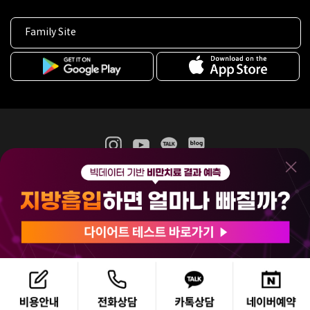
Family Site
365mc 병·의원 이용약관
홈페이지 이용약관
개인정보처리방침
비급여진료수가
증명서발급
인재채용
(주)365mcㅣ서울특별시 서초구 서초대로52길 7, 3~4층(서초동, 제일빌딩)
120-87-04354ㅣ김남철
COPYRIGHT(C) 2025 365mc. ALL RIGHTS RESERVED.