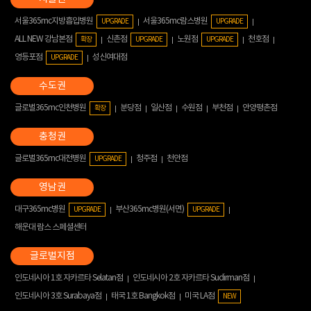
서울365mc지방흡입병원
서울365mc람스병원
UPGRADE
UPGRADE
ALL NEW 강남본점
신촌점
노원점
천호점
확장
UPGRADE
UPGRADE
영등포점
성신여대점
UPGRADE
글로벌365mc인천병원
분당점
일산점
수원점
부천점
안양평촌점
확장
글로벌365mc대전병원
청주점
천안점
UPGRADE
대구365mc병원
부산365mc병원(서면)
UPGRADE
UPGRADE
해운대 람스 스페셜센터
인도네시아 1호 자카르타 Selatan점
인도네시아 2호 자카르타 Sudirman점
인도네시아 3호 Surabaya점
태국 1호 Bangkok점
미국 LA점
NEW