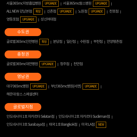
서울365mc지방흡입병원
서울365mc람스병원
UPGRADE
UPGRADE
ALL NEW 강남본점
신촌점
노원점
천호점
확장
UPGRADE
UPGRADE
영등포점
성신여대점
UPGRADE
글로벌365mc인천병원
분당점
일산점
수원점
부천점
안양평촌점
확장
글로벌365mc대전병원
청주점
천안점
UPGRADE
대구365mc병원
부산365mc병원(서면)
UPGRADE
UPGRADE
해운대 람스 스페셜센터
인도네시아 1호 자카르타 Selatan점
인도네시아 2호 자카르타 Sudirman점
인도네시아 3호 Surabaya점
태국 1호 Bangkok점
미국 LA점
NEW