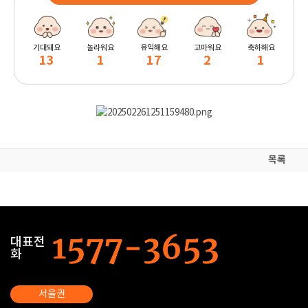
기대돼요
놀라워요
유익해요
고마워요
축하해요
13
1
17
2
1
목록
대표전
화