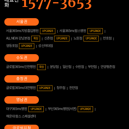
대표전
화
서울365mc지방흡입병원
서울365mc람스병원
UPGRADE
UPGRADE
ALL NEW 강남본점
신촌점
노원점
천호점
확장
UPGRADE
UPGRADE
영등포점
성신여대점
UPGRADE
글로벌365mc인천병원
분당점
일산점
수원점
부천점
안양평촌점
확장
글로벌365mc대전병원
청주점
천안점
UPGRADE
대구365mc병원
부산365mc병원(서면)
UPGRADE
UPGRADE
해운대 람스 스페셜센터