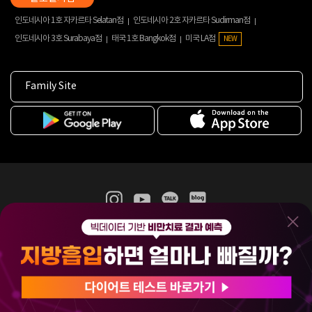
인도네시아 1호 자카르타 Selatan점
인도네시아 2호 자카르타 Sudirman점
인도네시아 3호 Surabaya점
태국 1호 Bangkok점
미국 LA점
NEW
Family Site
365mc 병·의원 이용약관
홈페이지 이용약관
개인정보처리방침
비급여진료수가
증명서발급
인재채용
(주)365mcㅣ서울특별시 서초구 서초대로52길 7, 3~4층(서초동, 제일빌딩)
120-87-04354ㅣ김남철
COPYRIGHT(C) 2025 365mc. ALL RIGHTS RESERVED.