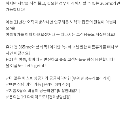
하지만 지방을 직접 뽑고, 필요한 경우 이식까지 할 수 있는 365mc라면
가능합니다!
이는 21년간 오직 지방하나만 연구해온 노력과 집중의 결실이 아닐까
요?😆
여름휴가를 이미 다녀오셨거나 곧 떠나시는 고객님들도 계실텐데요!
휴가 전 365mc와 함께 딱! 여기만 쏙- 빼고 날씬한 여름휴가를 떠나보
시면 어떨까요?
HOT한 여름, 핫바디로 변신하고 즐길 고객님들을 항상 응원합니다!
올 여름도~ Let’s get it!
✅더 많은 베스트 성공기가 궁금하다면?!
[부위 별 성공기 보러가기]
✅빠른 상담 예약 가능
[온라인 예약 신청]
✅지흡&람스 비용이 궁금하면?
[비용안내받기]
✅문의는 1:1 다이렉트로!
[전화상담신청]