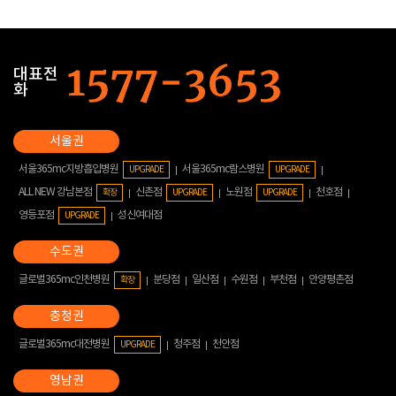
대표전
화
서울365mc지방흡입병원
서울365mc람스병원
UPGRADE
UPGRADE
ALL NEW 강남본점
신촌점
노원점
천호점
확장
UPGRADE
UPGRADE
영등포점
성신여대점
UPGRADE
글로벌365mc인천병원
분당점
일산점
수원점
부천점
안양평촌점
확장
글로벌365mc대전병원
청주점
천안점
UPGRADE