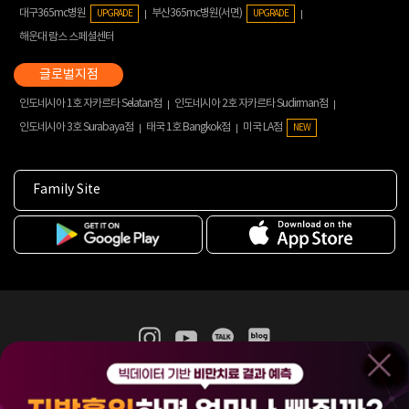
대구365mc병원
부산365mc병원(서면)
UPGRADE
UPGRADE
해운대 람스 스페셜센터
인도네시아 1호 자카르타 Selatan점
인도네시아 2호 자카르타 Sudirman점
인도네시아 3호 Surabaya점
태국 1호 Bangkok점
미국 LA점
NEW
Family Site
365mc 병·의원 이용약관
홈페이지 이용약관
개인정보처리방침
비급여진료수가
증명서발급
인재채용