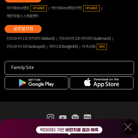
대구365mc병원
부산365mc병원(서면)
UPGRADE
UPGRADE
해운대 람스 스페셜센터
인도네시아 1호 자카르타 Selatan점
인도네시아 2호 자카르타 Sudirman점
인도네시아 3호 Surabaya점
태국 1호 Bangkok점
미국 LA점
NEW
Family Site
365mc 병·의원 이용약관
홈페이지 이용약관
개인정보처리방침
비급여진료수가
증명서발급
인재채용