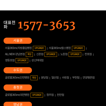
대표전
화
서울365mc지방흡입병원
서울365mc람스병원
UPGRADE
UPGRADE
ALL NEW 강남본점
신촌점
노원점
천호점
확장
UPGRADE
UPGRADE
영등포점
성신여대점
UPGRADE
글로벌365mc인천병원
분당점
일산점
수원점
부천점
안양평촌점
확장
글로벌365mc대전병원
청주점
천안점
UPGRADE