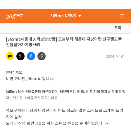
365mc NEWS
목록
[365mc해운대 X 러브양산맘] 오늘부터 해운대 지방이랑 친구맺고🧡
선물받아가지방~!🎁
2024-04-01
안녕하세요.
비만 하나만, 365mc 입니다.
365mc람스 스페셜센터 해운대점
러브양산맘
최.초.로 카페 제휴
이
'
'과
를 맺게 되었
다는 반가운 소식을 가지고 왔는데요.
앞으로 해운대점의 다양한 다이어트 정보와 알찬 소식들을 소개해 드리
기에 앞서
오직 양산맘 회원님들을 위한 스페셜 선물을 준비하였습니다~!