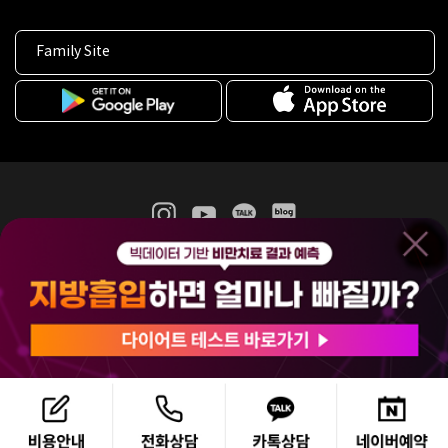
Family Site
365mc 병·의원 이용약관
홈페이지 이용약관
개인정보처리방침
비급여진료수가
증명서발급
인재채용
(주)365mcㅣ서울특별시 서초구 서초대로52길 7, 3~4층(서초동, 제일빌딩)
120-87-04354ㅣ김남철
COPYRIGHT(C) 2025 365mc. ALL RIGHTS RESERVED.