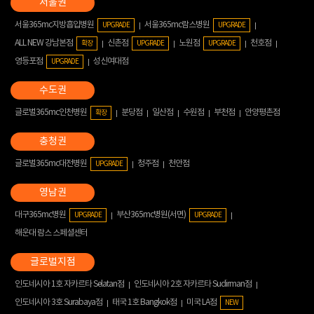
서울365mc지방흡입병원
서울365mc람스병원
UPGRADE
UPGRADE
ALL NEW 강남본점
신촌점
노원점
천호점
확장
UPGRADE
UPGRADE
영등포점
성신여대점
UPGRADE
글로벌365mc인천병원
분당점
일산점
수원점
부천점
안양평촌점
확장
글로벌365mc대전병원
청주점
천안점
UPGRADE
대구365mc병원
부산365mc병원(서면)
UPGRADE
UPGRADE
해운대 람스 스페셜센터
인도네시아 1호 자카르타 Selatan점
인도네시아 2호 자카르타 Sudirman점
인도네시아 3호 Surabaya점
태국 1호 Bangkok점
미국 LA점
NEW