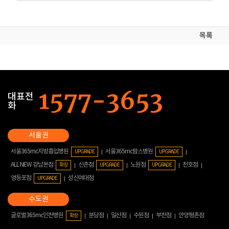
목록
대표전
화
서울365mc지방흡입병원
서울365mc람스병원
UPGRADE
UPGRADE
ALL NEW 강남본점
신촌점
노원점
천호점
확장
UPGRADE
UPGRADE
영등포점
성신여대점
UPGRADE
글로벌365mc인천병원
분당점
일산점
수원점
부천점
안양평촌점
확장