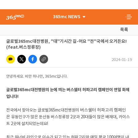
365mc NEWS
목록
글로벌365mc대전병원, "대"기시간 길-어요 "전"국에서 오거든요!
(feat.버스정류장)
2024-01-19
안녕하세요. 비만 하나만, 365mc입니다.
글로벌365mc대전병원의 눈에 띄는 버스쉘터 허파고리 캠페인이 연일 화제
입니다!
전국에서 찾아오는 글로벌365mc대전병원의
버스쉘터 허파고리 캠페인
은
유동인구가 많은 둔산동 버스정류장 2곳과 20대들이 많은 배재대, 카이스
트 2곳에 설치되었는데요!
최근 워너비 라인으로 이슈가 되고 있는 허파고리와 매일 평균 100여명이 내