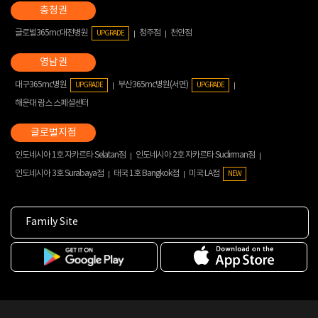
글로벌365mc대전병원
청주점
천안점
UPGRADE
대구365mc병원
부산365mc병원(서면)
UPGRADE
UPGRADE
해운대 람스 스페셜센터
인도네시아 1호 자카르타 Selatan점
인도네시아 2호 자카르타 Sudirman점
인도네시아 3호 Surabaya점
태국 1호 Bangkok점
미국 LA점
NEW
Family Site