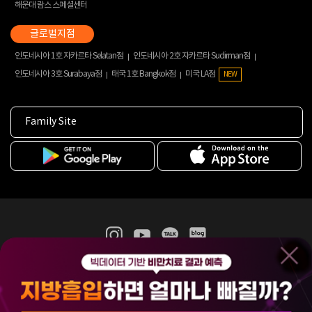
해운대 람스 스페셜센터
인도네시아 1호 자카르타 Selatan점
인도네시아 2호 자카르타 Sudirman점
인도네시아 3호 Surabaya점
태국 1호 Bangkok점
미국 LA점
NEW
Family Site
365mc 병·의원 이용약관
홈페이지 이용약관
개인정보처리방침
비급여진료수가
증명서발급
인재채용
(주)365mcㅣ서울특별시 서초구 서초대로52길 7, 3~4층(서초동, 제일빌딩)