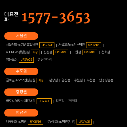
대표전
화
서울365mc지방흡입병원
서울365mc람스병원
UPGRADE
UPGRADE
ALL NEW 강남본점
신촌점
노원점
천호점
확장
UPGRADE
UPGRADE
영등포점
성신여대점
UPGRADE
글로벌365mc인천병원
분당점
일산점
수원점
부천점
안양평촌점
확장
글로벌365mc대전병원
청주점
천안점
UPGRADE
대구365mc병원
부산365mc병원(서면)
UPGRADE
UPGRADE