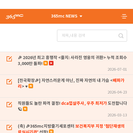
365mc NEWS
🎉 2026년 최고 흥행작 <줄지: 사라진 영웅의 귀환> 누적 조회수
3,000만 돌파!
2026-07-01
[전국확장🎉] 자연스러운게 아닌, 진짜 자연의 내 가슴 <
배파가
리
> ♥
2026-04-23
직원들도 놀란 파격 결정!
dca밉살주사, 우주 최저가
도전합니다
🪐
2026-03-13
(축) 🎉365mc지방줄기세포센터
보건복지부 지정 '첨단재생의
료실시기관'
선정!