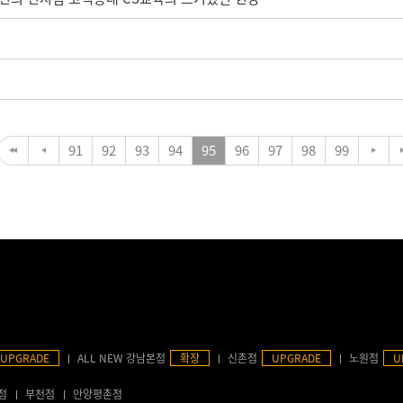
91
92
93
94
95
96
97
98
99
UPGRADE
ALL NEW 강남본점
확장
신촌점
UPGRADE
노원점
U
점
부천점
안양평촌점