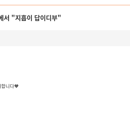
에서 "지흡이 답이디부"
초대합니다
🧡