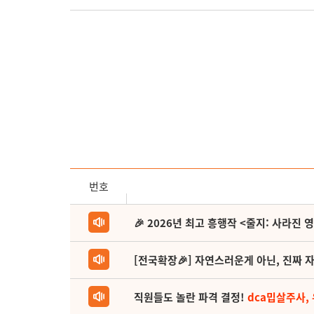
번호
🎉 2026년 최고 흥행작 <줄지: 사라진 
[전국확장🎉] 자연스러운게 아닌, 진짜 자
직원들도 놀란 파격 결정!
dca밉살주사,