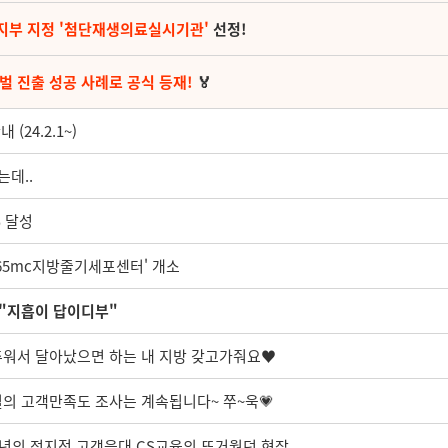
지부 지정 '첨단재생의료실시기관'
선정!
벌 진출 성공 사례로 공식 등재!
🏅
24.2.1~)
는데..
% 달성
365mc지방줄기세포센터' 개소
 "지흡이 답이디부"
: 추워서 달아났으면 하는 내 지방 갖고가줘요♥
실의 고객만족도 조사는 계속됩니다~ 쭈~욱💗
3년의 전지점 고객응대 CS교육의 뜨거웠던 현장