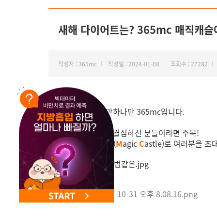
새해 다이어트는? 365mc 매직캐슬
작성자 : 365mc
작성일 : 2024-01-08
조회수 : 27282
안녕하세요, 비만하나만 365mc입니다.
새해 다이어트를 결심하신 분들이라면 주목!
365mc 매직캐슬
(
M
agic
C
astle)로 여러분을 