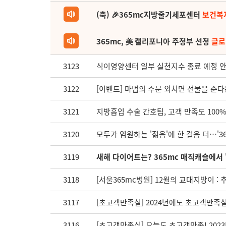
(축) 🎉365mc지방줄기세포센터
보건복
365mc, 美 캘리포니아 주정부 선정
글로
3123
식이영양센터 일부 실천지수 종료 예정 안내 (
3122
[이벤트] 마법의 주문 외치면 선물을 준다
3121
지방흡입 수술 간호팀, 고객 만족도 100
3120
모두가 염원하는 '젊음'에 한 걸음 더…'
3119
새해 다이어트는? 365mc 매직캐슬에서
3118
[서울365mc병원] 12월의 교대지방이 
3117
[초고객만족실] 2024년에도 초고객만족
3116
[초고객만족실] 오늘도 초고객만족! 202