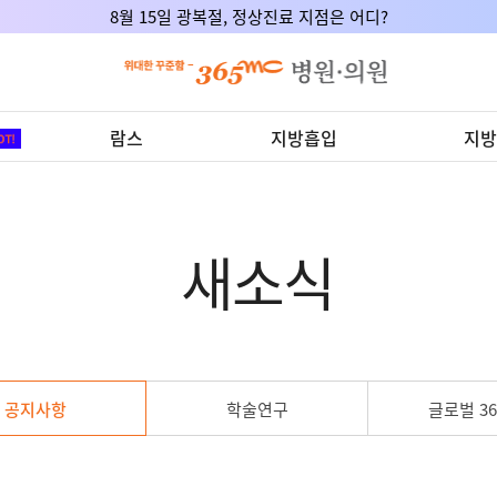
8월 15일 광복절, 정상진료 지점은 어디?
람스
지방흡입
지방
새소식
공지사항
학술연구
글로벌 36