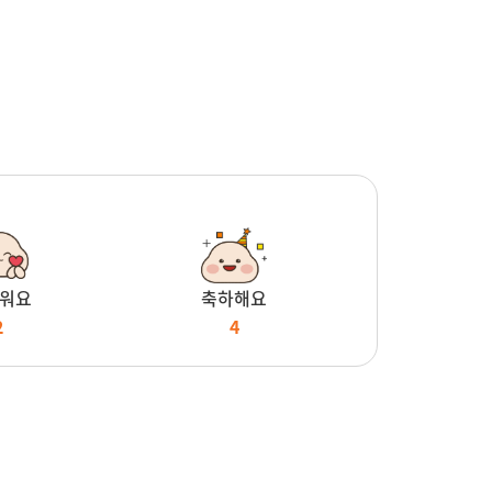
워요
축하해요
2
4