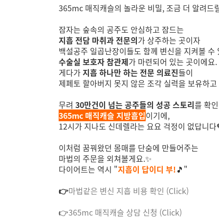
365mc 매직캐슬의 놀라운 비밀, 조금 더 알려
잠자는 숲속의 공주도 안심하고 잠드는
지흡 전담 마취과 전문의
가 상주하는 곳이자
백설공주 일곱난장이들도 함께 변신을 지켜볼 수
수술실 보호자 참관제
가 마련되어 있는 곳이에요.
게다가
지흡 하나만 하는 전문 의료진
들이
제페토 할아버지 못지 않은 조각 실력을 보유하고
무려
30만건이 넘는 공주들의 성공 스토리
를 확인
365mc 매직캐슬 지방흡입
이기에,
12시가 지나도 신데렐라는 요요 걱정이 없답니다
이처럼 꿈꿔왔던 몸매를 단숨에 만들어주는
마법의 주문을 외쳐볼게요.✨
다이어트는 역시 "
지흡이 답이디 부!
🎵"
👉
마법같은 변신 지흡 비용 확인 (Click)
👉
365mc 매직캐슬 상담 신청 (Click)