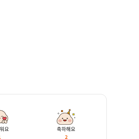
워요
축하해요
1
2