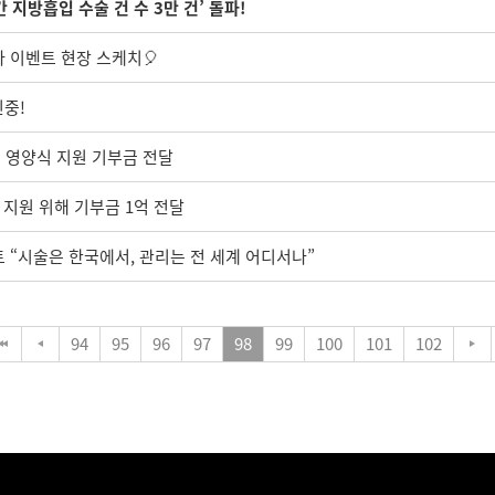
간 지방흡입 수술 건 수 3만 건’ 돌파!
라 이벤트 현장 스케치🎈
신중!
동 영양식 지원 기부금 전달
년 지원 위해 기부금 1억 전달
 “시술은 한국에서, 관리는 전 세계 어디서나”
94
95
96
97
98
99
100
101
102