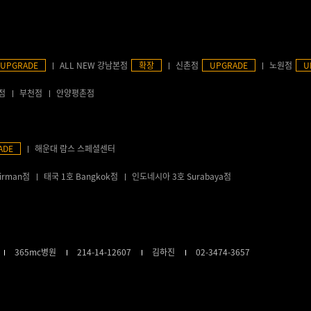
UPGRADE
ALL NEW 강남본점
확장
신촌점
UPGRADE
노원점
U
점
부천점
안양평촌점
ADE
해운대 람스 스페셜센터
irman점
태국 1호 Bangkok점
인도네시아 3호 Surabaya점
365mc병원
214-14-12607
김하진
02-3474-3657