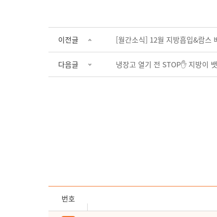
이전글
[월간소식] 12월 지방흡입&람스 
다음글
냉장고 열기 전 STOP✋ 지방이 뱃
번호