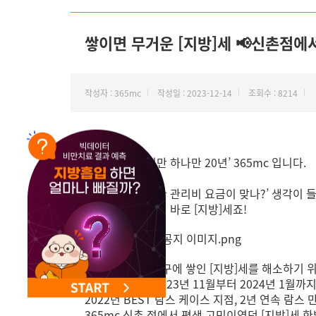
쌓이면 무거운 [지방]세 📢신촌점에
작성자 : 365mc
작성일 : 2023-12-14
조회수 : 8214
안녕하세요. ‘비만 하나만 20년’ 365mc 입니다.
‘정말 내가 사용한 관리비 요금이 맞나?’ 생각이 
또 하나 무서운 게 바로 [지방]세죠!
마포구와 서대문구에 쌓인 [지방]세를 해소하기 위
이번 캠페인은 2023년 11월부터 2024년 1월
2022년 BEST 람스 케이스 지점, 2년 연속 람
365mc 신촌 점에서 평생 고민이였던 [지방]세 