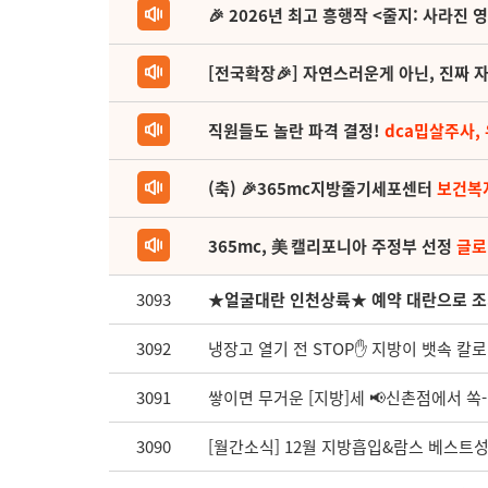
🎉 2026년 최고 흥행작 <줄지: 사라진 
[전국확장🎉] 자연스러운게 아닌, 진짜 자
직원들도 놀란 파격 결정!
dca밉살주사,
(축) 🎉365mc지방줄기세포센터
보건복
365mc, 美 캘리포니아 주정부 선정
글로
3093
★얼굴대란 인천상륙★ 예약 대란으로 조
3092
냉장고 열기 전 STOP✋ 지방이 뱃속 칼로리
3091
쌓이면 무거운 [지방]세 📢신촌점에서 쏙
3090
[월간소식] 12월 지방흡입&람스 베스트성공