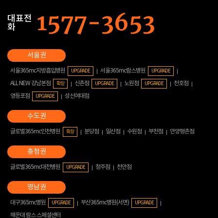
대표전
화
서울365mc지방흡입병원
서울365mc람스병원
UPGRADE
UPGRADE
ALL NEW 강남본점
신촌점
노원점
천호점
확장
UPGRADE
UPGRADE
영등포점
성신여대점
UPGRADE
글로벌365mc인천병원
분당점
일산점
수원점
부천점
안양평촌점
확장
글로벌365mc대전병원
청주점
천안점
UPGRADE
대구365mc병원
부산365mc병원(서면)
UPGRADE
UPGRADE
해운대 람스 스페셜센터