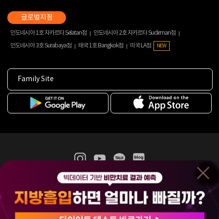
인도네시아 1호 자카르타 Selatan점
인도네시아 2호 자카르타 Sudirman점
인도네시아 3호 Surabaya점
태국 1호 Bangkok점
미국 LA점
NEW
Family Site
365mc 병·의원 이용약관
홈페이지 이용약관
개인정보처리방침
비급여진료수가
증명서발급
인재채용
(주)365mcㅣ서울특별시 서초구 서초대로52길 7, 3~4층(서초동, 제일빌딩)
120-87-04354ㅣ김남철