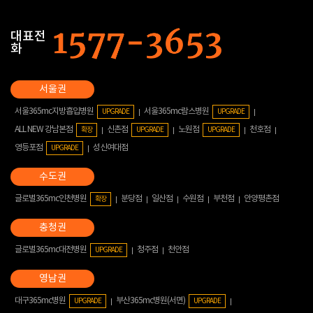
대표전
화
서울365mc지방흡입병원
서울365mc람스병원
UPGRADE
UPGRADE
ALL NEW 강남본점
신촌점
노원점
천호점
확장
UPGRADE
UPGRADE
영등포점
성신여대점
UPGRADE
글로벌365mc인천병원
분당점
일산점
수원점
부천점
안양평촌점
확장
글로벌365mc대전병원
청주점
천안점
UPGRADE
대구365mc병원
부산365mc병원(서면)
UPGRADE
UPGRADE