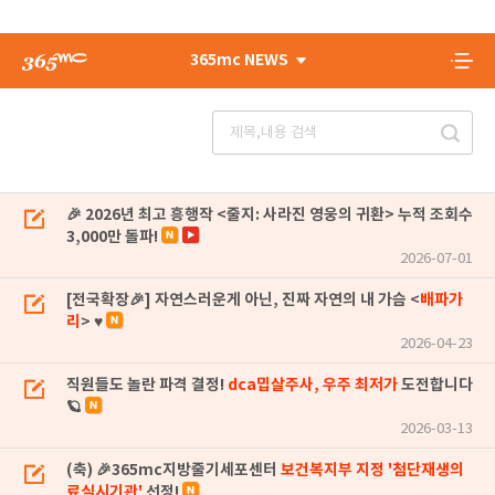
365mc NEWS
🎉 2026년 최고 흥행작 <줄지: 사라진 영웅의 귀환> 누적 조회수
3,000만 돌파!
2026-07-01
[전국확장🎉] 자연스러운게 아닌, 진짜 자연의 내 가슴 <
배파가
리
> ♥
2026-04-23
직원들도 놀란 파격 결정!
dca밉살주사, 우주 최저가
도전합니다
🪐
2026-03-13
(축) 🎉365mc지방줄기세포센터
보건복지부 지정 '첨단재생의
료실시기관'
선정!