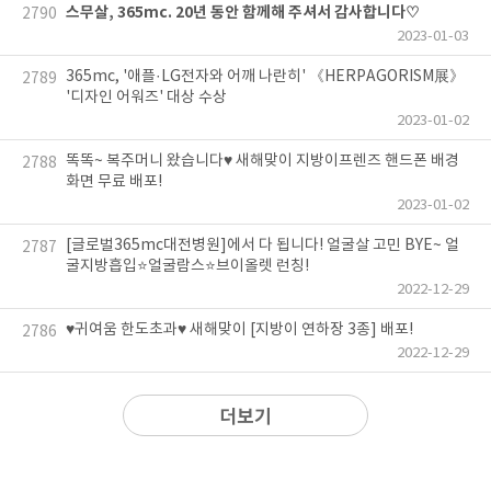
스무살, 365mc. 20년 동안 함께해 주셔서 감사합니다♡
2790
2023-01-03
365mc, '애플·LG전자와 어깨 나란히' 《HERPAGORISM展》
2789
'디자인 어워즈' 대상 수상
2023-01-02
똑똑~ 복주머니 왔습니다♥ 새해맞이 지방이프렌즈 핸드폰 배경
2788
화면 무료 배포!
2023-01-02
[글로벌365mc대전병원]에서 다 됩니다! 얼굴살 고민 BYE~ 얼
2787
굴지방흡입⭐얼굴람스⭐브이올렛 런칭!
2022-12-29
♥귀여움 한도초과♥ 새해맞이 [지방이 연하장 3종] 배포!
2786
2022-12-29
더보기