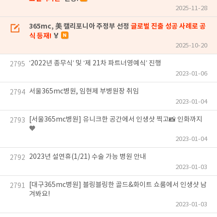
2025-11-28
365mc, 美 캘리포니아 주정부 선정
글로벌 진출 성공 사례로 공
식 등재!
🏅
2025-10-20
‘2022년 종무식’ 및 ‘제 21차 파트너영예식’ 진행
2795
2023-01-06
서울365mc병원, 임현제 부병원장 취임
2794
2023-01-04
[서울365mc병원] 유니크한 공간에서 인생샷 찍고📸 인화까지
2793
🧡
2023-01-04
2023년 설연휴(1/21) 수술 가능 병원 안내
2792
2023-01-03
[대구365mc병원] 블링블링한 골드&화이트 쇼룸에서 인생샷 남
2791
겨봐요!
2023-01-03