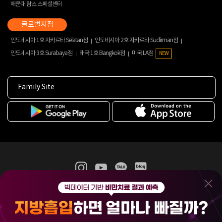
해운대 람스 스페셜센터
인도네시아 1호 자카르타 Selatan점
인도네시아 2호 자카르타 Sudirman점
인도네시아 3호 Surabaya점
태국 1호 Bangkok점
미국 LA점
NEW
Family Site
365mc 병·의원 이용약관
홈페이지 이용약관
개인정보처리방침
비급여진료수가
증명서발급
인재채용
(주)365mcㅣ서울특별시 서초구 서초대로52길 7, 3~4층(서초동, 제일빌딩)