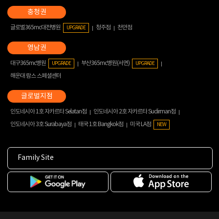
글로벌365mc대전병원
청주점
천안점
UPGRADE
대구365mc병원
부산365mc병원(서면)
UPGRADE
UPGRADE
해운대 람스 스페셜센터
인도네시아 1호 자카르타 Selatan점
인도네시아 2호 자카르타 Sudirman점
인도네시아 3호 Surabaya점
태국 1호 Bangkok점
미국 LA점
NEW
Family Site