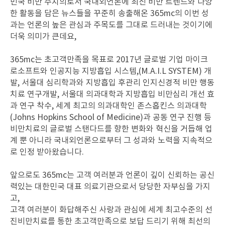
민국 비만 주치의로서 국내외언론에 최신 비만 트렌드와 다양
한 활동을 담은 뉴스들을 꾸준히 송출해온 365mc의 이번 성
과는 언론의 높은 관심과 주목도를 그대로 드러내는 것이기에
더욱 의미가 큰데요,
365mc는 초고객만족을 목표로 2017년 글로벌 기업 마이크
로소프트와 인공지능 지방흡입 시스템,(M.A.I.L SYSTEM) 개
발, 서울대 심리학과와 지방흡입 후관리 인지신경적 비만 행동
치료 연구개발, 서울대 의과대학과 지방흡입 비만심리 개선 효
과 연구 착수, 세계 최고의 의과대학인 존스홉킨스 의과대학
(Johns Hopkins School of Medicine)과 공동 연구 진행 등
비만치료의 글로벌 스탠다드를 향한 변화와 혁신을 거듭해 업
계 뿐 아니라 국내외언론으로부터 그 성과와 노력을 지속적으
로 인정 받아왔습니다.
앞으로도 365mc는 고객 여러분과 언론이 깊이 신뢰하는 공신
력있는 대한민국 대표 의료기관으로서 당당한 자부심을 가지
고,
고객 여러분이 화답해주신 사랑과 관심에 세계 최고수준의 선
진비만치료를 통한 초고객만족으로 보답 드리기 위해 최선의