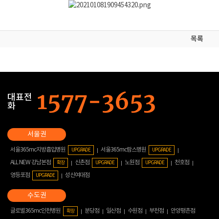
목록
대표전
화
서울365mc지방흡입병원
서울365mc람스병원
UPGRADE
UPGRADE
ALL NEW 강남본점
신촌점
노원점
천호점
확장
UPGRADE
UPGRADE
영등포점
성신여대점
UPGRADE
글로벌365mc인천병원
분당점
일산점
수원점
부천점
안양평촌점
확장