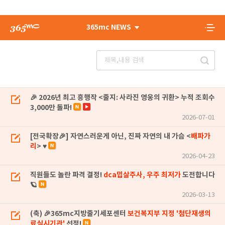
365mc NEWS
🎉 2026년 최고 흥행작 <줄지: 사라진 영웅의 귀환> 누적 조회수
3,000만 돌파!
2026-07-01
[전국확장🎉] 자연스러운게 아닌, 진짜 자연의 내 가슴 <
배파가
리
> ♥
2026-04-23
직원들도 놀란 파격 결정!
dca밉살주사, 우주 최저가
도전합니다
🪐
2026-03-13
(축) 🎉365mc지방줄기세포센터
보건복지부 지정 '첨단재생의
료실시기관'
선정!