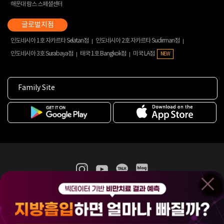
해운대 람스 스페셜센터
인도네시아 1호 자카르타 Selatan점
인도네시아 2호 자카르타 Sudirman점
인도네시아 3호 Surabaya점
태국 1호 Bangkok점
미국 LA점
NEW
Family Site
365mc 병·의원 이용약관
홈페이지 이용약관
개인정보처리방침
비급여진료수가
증명서발급
인재채용
(주)365mcㅣ서울특별시 서초구 서초대로52길 7, 3~4층(서초동, 제일빌딩)