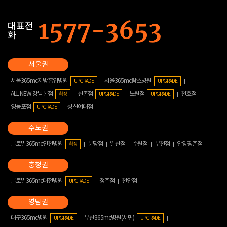
대표전
화
서울365mc지방흡입병원
서울365mc람스병원
UPGRADE
UPGRADE
ALL NEW 강남본점
신촌점
노원점
천호점
확장
UPGRADE
UPGRADE
영등포점
성신여대점
UPGRADE
글로벌365mc인천병원
분당점
일산점
수원점
부천점
안양평촌점
확장
글로벌365mc대전병원
청주점
천안점
UPGRADE
대구365mc병원
부산365mc병원(서면)
UPGRADE
UPGRADE