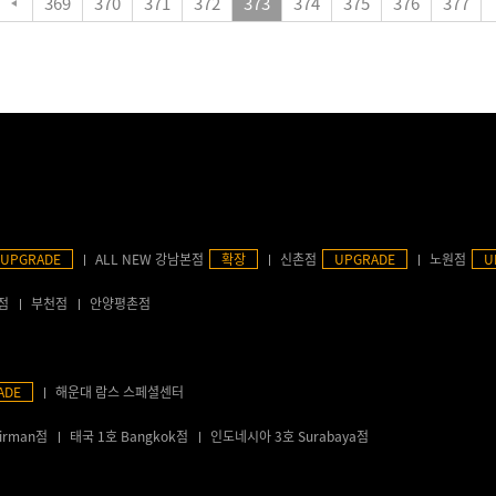
369
370
371
372
373
374
375
376
377
UPGRADE
ALL NEW 강남본점
확장
신촌점
UPGRADE
노원점
U
점
부천점
안양평촌점
ADE
해운대 람스 스페셜센터
irman점
태국 1호 Bangkok점
인도네시아 3호 Surabaya점