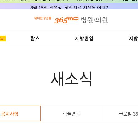
8월 15일 광복절, 정상진료 지점은 어디?
람스
지방흡입
지방
새소식
공지사항
학술연구
글로벌 36