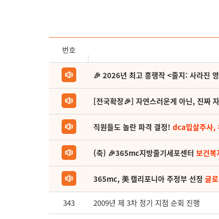
번호
🎉 2026년 최고 흥행작 <줄지: 사라진 
[전국확장🎉] 자연스러운게 아닌, 진짜 자
직원들도 놀란 파격 결정!
dca밉살주사,
(축) 🎉365mc지방줄기세포센터
보건복
365mc, 美 캘리포니아 주정부 선정
글로
343
2009년 제 3차 정기 지점 순회 진행