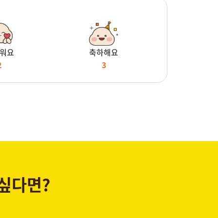
워요
축하해요
2
3
 싶다면?