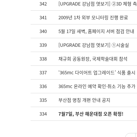
342
[UPGRADE 강남점 엿보기] ②3D 체형 
341
2009년 1차 외부 모니터링 진행 완료
340
5월 17일 새벽, 홈페이지 서버 점검 안내
339
[UPGRADE 강남점 엿보기] ①시술실
338
채규희 공동원장, 국제학술대회 참석
337
‘365mc 다이어트 업그레이드’ 식품 출시
336
365mc 온라인 예약 확인·취소 기능 추가
335
부산점 명칭 개편 안내 공지
334
7월7일, 부산 해운대점 오픈 확정!