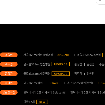
서울365mc지방흡입병원
UPGRADE
서울365mc람스병원
글로벌365mc인천병원
UPGRADE
분당점
일산점
수원
글로벌365mc대전병원
UPGRADE
청주점
천안점
대구365mc병원
UPGRADE
부산365mc병원(서면)
UPGR
인도네시아 1호 자카르타 Selatan점
인도네시아 2호 자카르타 Sud
미국 LA점
NEW