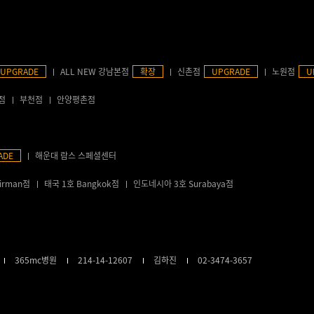
UPGRADE
ALL NEW 강남본점
확장
신촌점
UPGRADE
노원점
U
점
부천점
안양평촌점
ADE
해운대 람스 스페셜센터
irman점
태국 1호 Bangkok점
인도네시아 3호 Surabaya점
365mc병원
214-14-12607
김하진
02-3474-3657