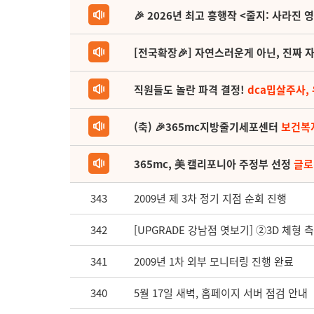
🎉 2026년 최고 흥행작 <줄지: 사라진 
[전국확장🎉] 자연스러운게 아닌, 진짜 자
직원들도 놀란 파격 결정!
dca밉살주사,
(축) 🎉365mc지방줄기세포센터
보건복
365mc, 美 캘리포니아 주정부 선정
글로
343
2009년 제 3차 정기 지점 순회 진행
342
[UPGRADE 강남점 엿보기] ②3D 체형 
341
2009년 1차 외부 모니터링 진행 완료
340
5월 17일 새벽, 홈페이지 서버 점검 안내