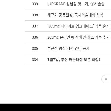
339
[UPGRADE 강남점 엿보기] ①시술실
338
채규희 공동원장, 국제학술대회 참석
337
‘365mc 다이어트 업그레이드’ 식품 출시
336
365mc 온라인 예약 확인·취소 기능 추가
335
부산점 명칭 개편 안내 공지
334
7월7일, 부산 해운대점 오픈 확정!