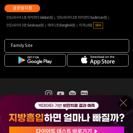
인도네시아 1호 자카르타 Selatan점
인도네시아 2호 자카르타 Sudirman점
인도네시아 3호 Surabaya점
태국 1호 Bangkok점
미국 LA점
NEW
Family Site
365mc 병·의원 이용약관
홈페이지 이용약관
개인정보처리방침
비급여진료수가
증명서발급
인재채용
(주)365mcㅣ서울특별시 서초구 서초대로52길 7, 3~4층(서초동, 제일빌딩)
120-87-04354ㅣ김남철