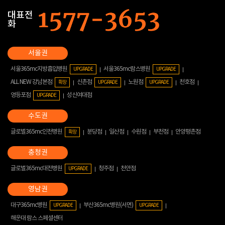
대표전
화
서울365mc지방흡입병원
서울365mc람스병원
UPGRADE
UPGRADE
ALL NEW 강남본점
신촌점
노원점
천호점
확장
UPGRADE
UPGRADE
영등포점
성신여대점
UPGRADE
글로벌365mc인천병원
분당점
일산점
수원점
부천점
안양평촌점
확장
글로벌365mc대전병원
청주점
천안점
UPGRADE
대구365mc병원
부산365mc병원(서면)
UPGRADE
UPGRADE
해운대 람스 스페셜센터