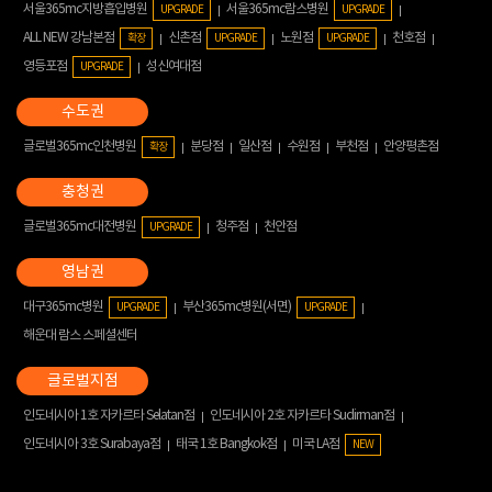
서울365mc지방흡입병원
서울365mc람스병원
UPGRADE
UPGRADE
ALL NEW 강남본점
신촌점
노원점
천호점
확장
UPGRADE
UPGRADE
영등포점
성신여대점
UPGRADE
글로벌365mc인천병원
분당점
일산점
수원점
부천점
안양평촌점
확장
글로벌365mc대전병원
청주점
천안점
UPGRADE
대구365mc병원
부산365mc병원(서면)
UPGRADE
UPGRADE
해운대 람스 스페셜센터
인도네시아 1호 자카르타 Selatan점
인도네시아 2호 자카르타 Sudirman점
인도네시아 3호 Surabaya점
태국 1호 Bangkok점
미국 LA점
NEW