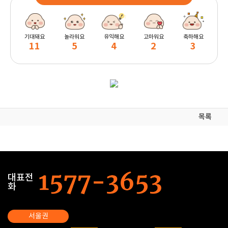
기대돼요
놀라워요
유익해요
고마워요
축하해요
11
5
4
2
3
목록
대표전
화