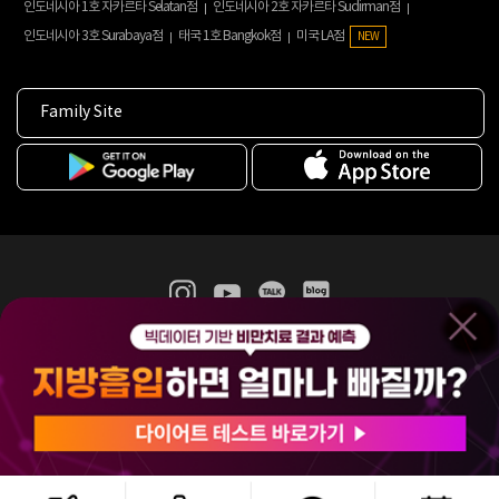
인도네시아 1호 자카르타 Selatan점
인도네시아 2호 자카르타 Sudirman점
인도네시아 3호 Surabaya점
태국 1호 Bangkok점
미국 LA점
NEW
Family Site
365mc 병·의원 이용약관
홈페이지 이용약관
개인정보처리방침
비급여진료수가
증명서발급
인재채용
(주)365mcㅣ서울특별시 서초구 서초대로52길 7, 3~4층(서초동, 제일빌딩)
120-87-04354ㅣ김남철
COPYRIGHT(C) 2025 365mc. ALL RIGHTS RESERVED.