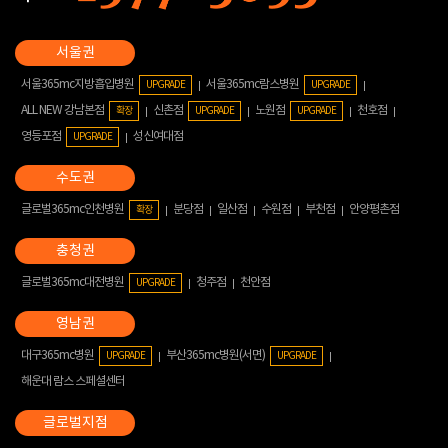
서울365mc지방흡입병원
서울365mc람스병원
UPGRADE
UPGRADE
ALL NEW 강남본점
신촌점
노원점
천호점
확장
UPGRADE
UPGRADE
영등포점
성신여대점
UPGRADE
글로벌365mc인천병원
분당점
일산점
수원점
부천점
안양평촌점
확장
글로벌365mc대전병원
청주점
천안점
UPGRADE
대구365mc병원
부산365mc병원(서면)
UPGRADE
UPGRADE
해운대 람스 스페셜센터